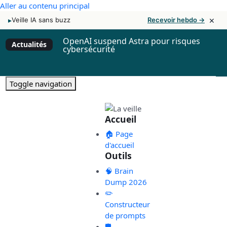
Aller au contenu principal
×
▸
Veille IA sans buzz
Recevoir hebdo →
OpenAI suspend Astra pour risques
Actualités
cybersécurité
Toggle navigation
Accueil
🏠 Page
d'accueil
Outils
🧠 Brain
Dump 2026
✏️
Constructeur
de prompts
🛡️