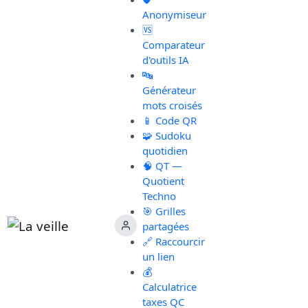
Anonymiseur
🆚
Comparateur
d'outils IA
🔤
Générateur
mots croisés
📱 Code QR
🧩 Sudoku
quotidien
🧠 QT —
Quotient
Techno
🎯 Grilles
partagées
🔗 Raccourcir
un lien
💰
Calculatrice
taxes QC