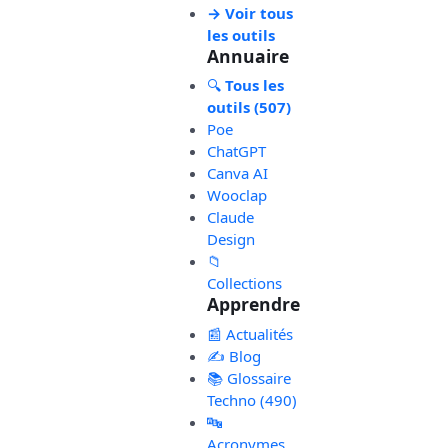
→ Voir tous
les outils
Annuaire
🔍
Tous les
outils (507)
Poe
ChatGPT
Canva AI
Wooclap
Claude
Design
📁
Collections
Apprendre
📰 Actualités
✍️ Blog
📚 Glossaire
Techno (490)
🔤
Acronymes