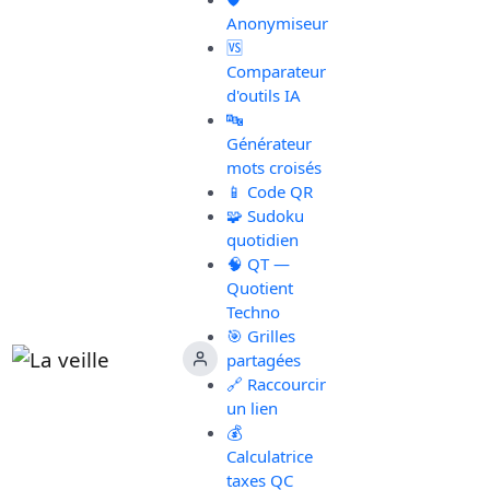
Anonymiseur
🆚
Comparateur
d'outils IA
🔤
Générateur
mots croisés
📱 Code QR
🧩 Sudoku
quotidien
🧠 QT —
Quotient
Techno
🎯 Grilles
partagées
🔗 Raccourcir
un lien
💰
Calculatrice
taxes QC