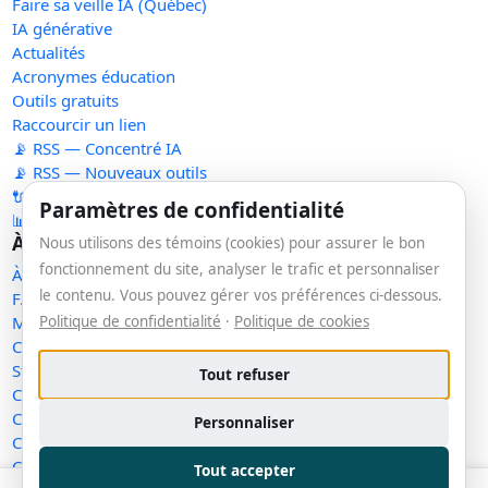
Faire sa veille IA (Québec)
IA générative
Actualités
Acronymes éducation
Outils gratuits
Raccourcir un lien
📡 RSS — Concentré IA
📡 RSS — Nouveaux outils
🔌 API publique
Paramètres de confidentialité
📊 Statistiques
À propos
Nous utilisons des témoins (cookies) pour assurer le bon
fonctionnement du site, analyser le trafic et personnaliser
À propos
le contenu. Vous pouvez gérer vos préférences ci-dessous.
FAQ
Politique de confidentialité
·
Politique de cookies
Méthodologie
Contact
Statut des services
Tout refuser
Confidentialité
Conditions d'utilisation
Personnaliser
Conditions de vente
Cookies
Tout accepter