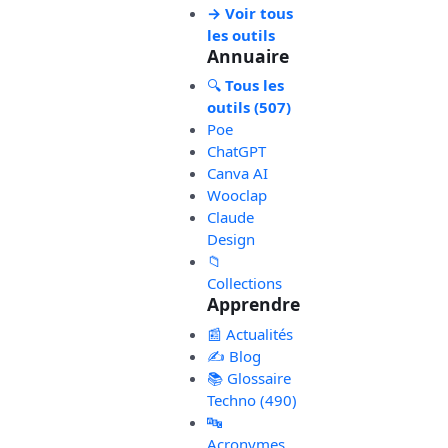
→ Voir tous
les outils
Annuaire
🔍
Tous les
outils (507)
Poe
ChatGPT
Canva AI
Wooclap
Claude
Design
📁
Collections
Apprendre
📰 Actualités
✍️ Blog
📚 Glossaire
Techno (490)
🔤
Acronymes