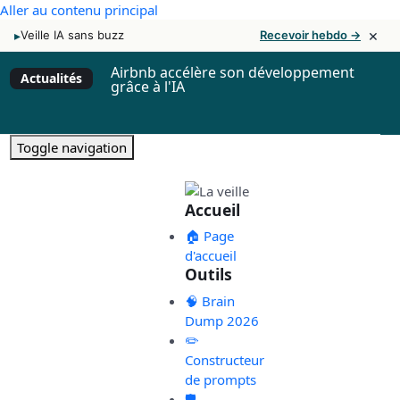
Aller au contenu principal
×
▸
Veille IA sans buzz
Recevoir hebdo →
Airbnb accélère son développement
Actualités
grâce à l'IA
Toggle navigation
Accueil
🏠 Page
d'accueil
Outils
🧠 Brain
Dump 2026
✏️
Constructeur
de prompts
🛡️