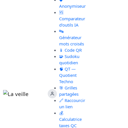
Anonymiseur
🆚
Comparateur
d'outils IA
🔤
Générateur
mots croisés
📱 Code QR
🧩 Sudoku
quotidien
🧠 QT —
Quotient
Techno
🎯 Grilles
partagées
🔗 Raccourcir
un lien
💰
Calculatrice
taxes QC