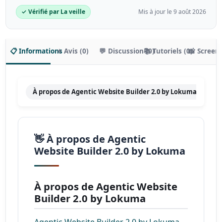
✓ Vérifié par La veille
Mis à jour le 9 août 2026
📋 Informations
⭐ Avis (0)
💬 Discussion (0)
📚 Tutoriels (0)
📸 Screen
À propos de Agentic Website Builder 2.0 by Lokuma
Fon
👋 À propos de Agentic
Website Builder 2.0 by Lokuma
À propos de Agentic Website
Builder 2.0 by Lokuma
Agentic Website Builder 2.0 by Lokuma