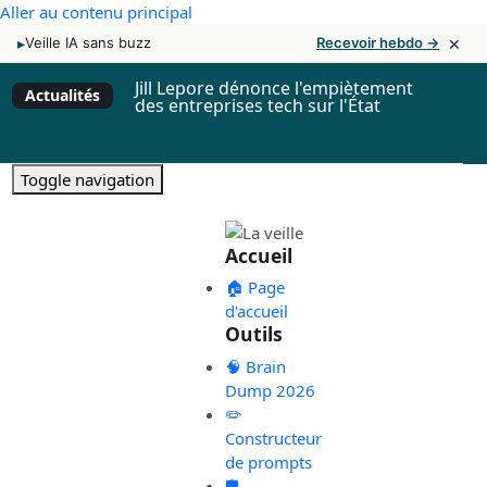
Aller au contenu principal
×
▸
Veille IA sans buzz
Recevoir hebdo →
Jill Lepore dénonce l'empiètement
Actualités
des entreprises tech sur l'État
Toggle navigation
Accueil
🏠 Page
d'accueil
Outils
🧠 Brain
Dump 2026
✏️
Constructeur
de prompts
🛡️