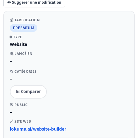
✏️ Suggérer une modification
💰 TARIFICATION
FREEMIUM
🌐 TYPE
Website
🚀 LANCÉ EN
–
📁 CATÉGORIES
–
📊 Comparer
🎯 PUBLIC
–
🔗 SITE WEB
lokuma.ai/website-builder