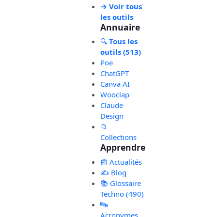
→ Voir tous
les outils
Annuaire
🔍
Tous les
outils (513)
Poe
ChatGPT
Canva AI
Wooclap
Claude
Design
📁
Collections
Apprendre
📰 Actualités
✍️ Blog
📚 Glossaire
Techno (490)
🔤
Acronymes