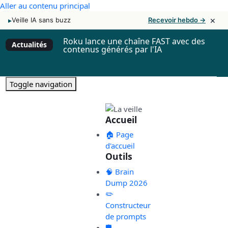
Aller au contenu principal
×
▸
Veille IA sans buzz
Recevoir hebdo →
Roku lance une chaîne FAST avec des
Actualités
contenus générés par l'IA
Toggle navigation
Accueil
🏠 Page
d'accueil
Outils
🧠 Brain
Dump 2026
✏️
Constructeur
de prompts
🛡️