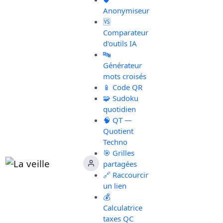
Anonymiseur
🆚
Comparateur
d'outils IA
🔤
Générateur
mots croisés
📱 Code QR
🧩 Sudoku
quotidien
🧠 QT —
Quotient
Techno
🎯 Grilles
partagées
🔗 Raccourcir
un lien
💰
Calculatrice
taxes QC