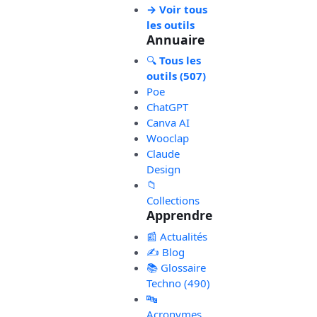
→ Voir tous
les outils
Annuaire
🔍
Tous les
outils (507)
Poe
ChatGPT
Canva AI
Wooclap
Claude
Design
📁
Collections
Apprendre
📰 Actualités
✍️ Blog
📚 Glossaire
Techno (490)
🔤
Acronymes