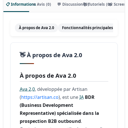
📋 Informations
⭐ Avis (0)
💬 Discussion (0)
📚 Tutoriels (0)
📸 Screen
À propos de Ava 2.0
Fonctionnalités principales
Tar
👋 À propos de Ava 2.0
À propos de Ava 2.0
Ava 2.0
, développée par Artisan
(
https://artisan.co
), est une
IA
BDR
(Business Development
Representative) spécialisée dans la
prospection B2B outbound
.