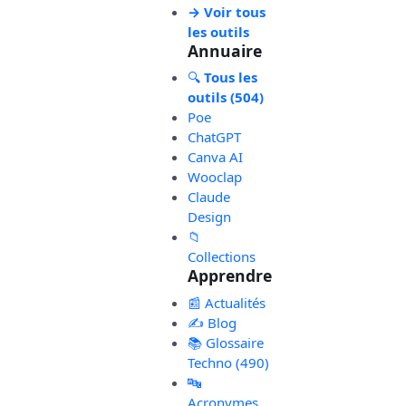
→ Voir tous
les outils
Annuaire
🔍
Tous les
outils (504)
Poe
ChatGPT
Canva AI
Wooclap
Claude
Design
📁
Collections
Apprendre
📰 Actualités
✍️ Blog
📚 Glossaire
Techno (490)
🔤
Acronymes