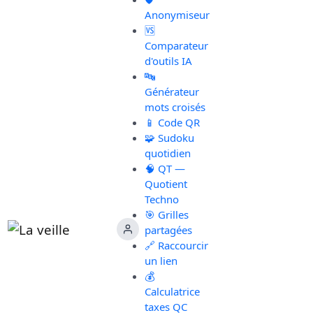
Anonymiseur
🆚
Comparateur
d'outils IA
🔤
Générateur
mots croisés
📱 Code QR
🧩 Sudoku
quotidien
🧠 QT —
Quotient
Techno
🎯 Grilles
partagées
🔗 Raccourcir
un lien
💰
Calculatrice
taxes QC