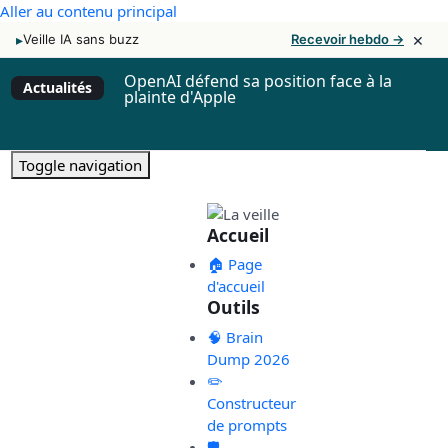
Aller au contenu principal
×
▸
Veille IA sans buzz
Recevoir hebdo →
OpenAI défend sa position face à la
Actualités
plainte d'Apple
Toggle navigation
Accueil
🏠 Page
d'accueil
Outils
🧠 Brain
Dump 2026
✏️
Constructeur
de prompts
🛡️