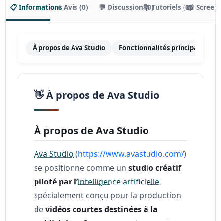
📋 Informations
⭐ Avis (0)
💬 Discussion (0)
📚 Tutoriels (0)
📸 Screen
À propos de Ava Studio
Fonctionnalités principales
👋 À propos de Ava Studio
À propos de Ava Studio
Ava Studio
(
https://www.avastudio.com/
)
se positionne comme un
studio créatif
piloté par l’
intelligence artificielle
,
spécialement conçu pour la production
de
vidéos courtes destinées à la