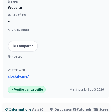
🌐 TYPE
Website
🚀 LANCÉ EN
–
📁 CATÉGORIES
–
📊 Comparer
🎯 PUBLIC
–
🔗 SITE WEB
clockify.me/
✓ Vérifié par La veille
Mis à jour le 8 août 2026
📋 Informations
⭐ Avis (0)
💬 Discussion (0)
📚 Tutoriels (0)
📸 Screen