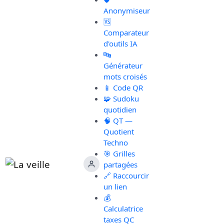
Anonymiseur
🆚
Comparateur
d'outils IA
🔤
Générateur
mots croisés
📱 Code QR
🧩 Sudoku
quotidien
🧠 QT —
Quotient
Techno
🎯 Grilles
partagées
🔗 Raccourcir
un lien
💰
Calculatrice
taxes QC