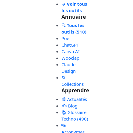
→ Voir tous
les outils
Annuaire
🔍
Tous les
outils (510)
Poe
ChatGPT
Canva AI
Wooclap
Claude
Design
📁
Collections
Apprendre
📰 Actualités
✍️ Blog
📚 Glossaire
Techno (490)
🔤
Acronymes