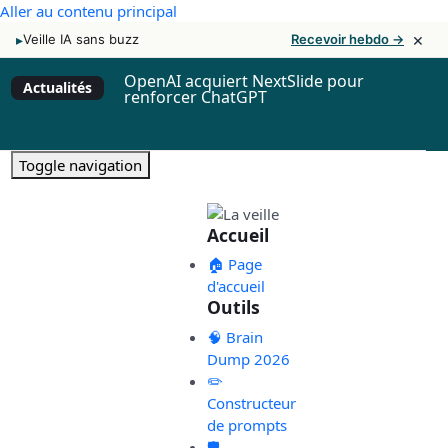
Aller au contenu principal
×
▸
Veille IA sans buzz
Recevoir hebdo →
OpenAI acquiert NextSlide pour
Actualités
renforcer ChatGPT
Toggle navigation
Accueil
🏠 Page
d'accueil
Outils
🧠 Brain
Dump 2026
✏️
Constructeur
de prompts
🛡️