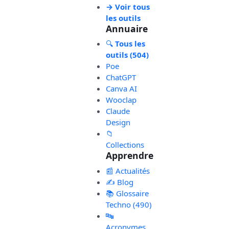
→ Voir tous
les outils
Annuaire
🔍
Tous les
outils (504)
Poe
ChatGPT
Canva AI
Wooclap
Claude
Design
📁
Collections
Apprendre
📰 Actualités
✍️ Blog
📚 Glossaire
Techno (490)
🔤
Acronymes