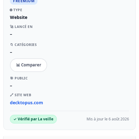
FREEMIUM
🌐 TYPE
Website
🚀 LANCÉ EN
–
📁 CATÉGORIES
–
📊 Comparer
🎯 PUBLIC
–
🔗 SITE WEB
decktopus.com
✓ Vérifié par La veille
Mis à jour le 6 août 2026