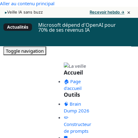
Aller au contenu principal
×
▸
Veille IA sans buzz
Recevoir hebdo →
Microsoft dépend d'OpenAI pour
Actualités
70% de ses revenus IA
Toggle navigation
Accueil
🏠 Page
d'accueil
Outils
🧠 Brain
Dump 2026
✏️
Constructeur
de prompts
🛡️