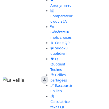
Anonymiseur
🆚
Comparateur
d'outils IA
🔤
Générateur
mots croisés
📱 Code QR
🧩 Sudoku
quotidien
🧠 QT —
Quotient
Techno
🎯 Grilles
partagées
🔗 Raccourcir
un lien
💰
Calculatrice
taxes QC