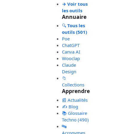
→ Voir tous
les outils
Annuaire
🔍
Tous les
outils (501)
Poe
ChatGPT
Canva AI
Wooclap
Claude
Design
📁
Collections
Apprendre
📰 Actualités
✍️ Blog
📚 Glossaire
Techno (490)
🔤
Acronymes