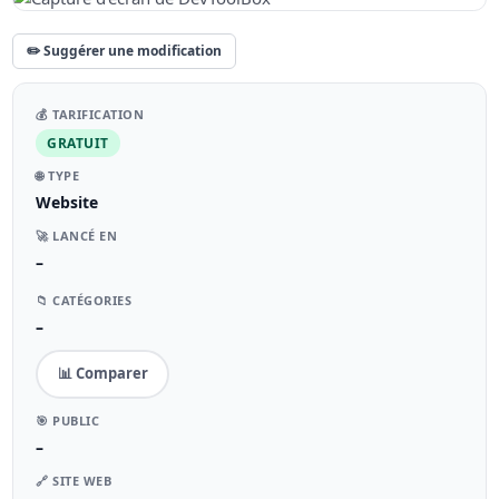
✏️ Suggérer une modification
💰 TARIFICATION
GRATUIT
🌐 TYPE
Website
🚀 LANCÉ EN
–
📁 CATÉGORIES
–
📊 Comparer
🎯 PUBLIC
–
🔗 SITE WEB