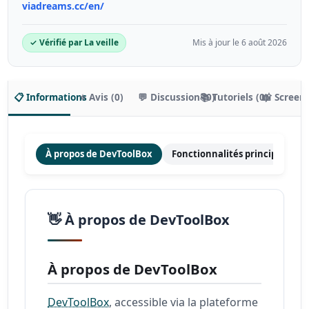
viadreams.cc/en/
✓ Vérifié par La veille
Mis à jour le 6 août 2026
📋 Informations
⭐ Avis (0)
💬 Discussion (0)
📚 Tutoriels (0)
📸 Screen
À propos de DevToolBox
Fonctionnalités principales
👋 À propos de DevToolBox
À propos de DevToolBox
DevToolBox
, accessible via la plateforme