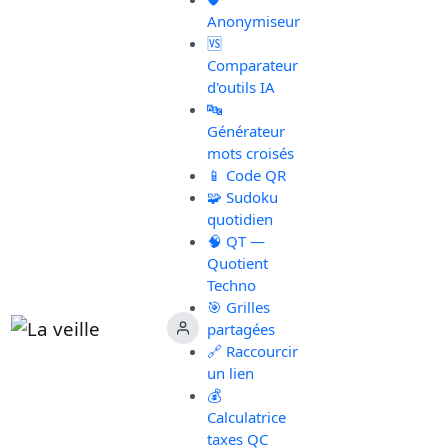
Anonymiseur
🆚
Comparateur
d'outils IA
🔤
Générateur
mots croisés
📱 Code QR
🧩 Sudoku
quotidien
🧠 QT —
Quotient
Techno
🎯 Grilles
partagées
🔗 Raccourcir
un lien
💰
Calculatrice
taxes QC