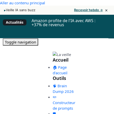
Aller au contenu principal
×
▸
Veille IA sans buzz
Recevoir hebdo →
Amazon profite de l'IA avec AWS :
Actualités
+37% de revenus
Toggle navigation
Accueil
🏠 Page
d'accueil
Outils
🧠 Brain
Dump 2026
✏️
Constructeur
de prompts
🛡️