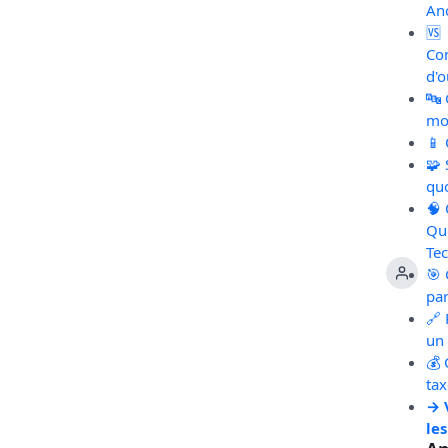
An
🆚
Co
d'o
🔤
mot
📱
🧩
qu
🧠
Qu
Te
🎯 
pa
🔗 
un 
💰 
ta
→ 
les