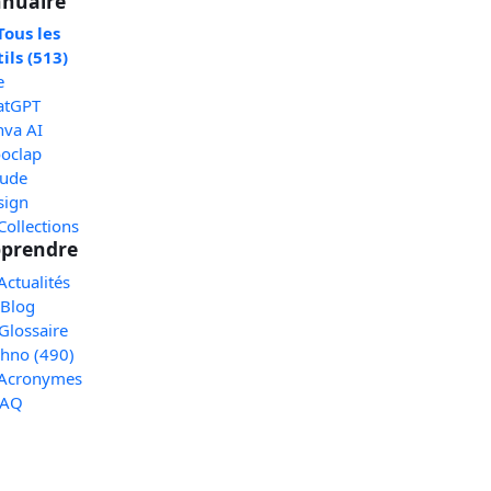
nuaire
Tous les
ils (513)
e
atGPT
nva AI
oclap
aude
sign
Collections
prendre
Actualités
 Blog
Glossaire
chno (490)
 Acronymes
FAQ