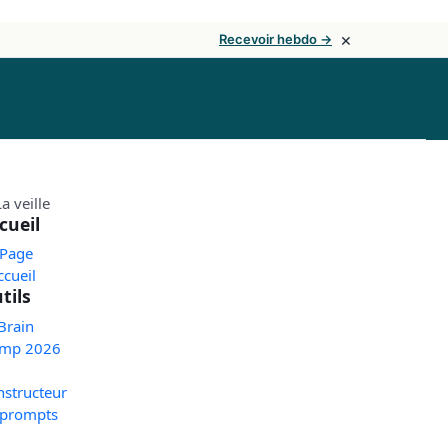
×
Recevoir hebdo →
cueil
 Page
ccueil
tils
Brain
mp 2026
nstructeur
 prompts