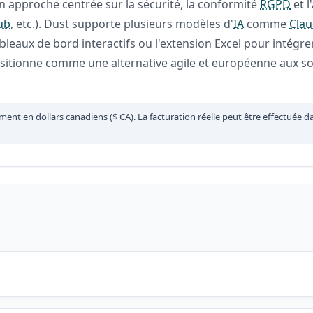
on approche centrée sur la sécurité, la conformité
RGPD
et l
ub
, etc.). Dust supporte plusieurs modèles d'
IA
comme
Cla
aux de bord interactifs ou l'extension Excel pour intégrer
positionne comme une alternative agile et européenne aux 
ement en dollars canadiens ($ CA). La facturation réelle peut être effectuée d