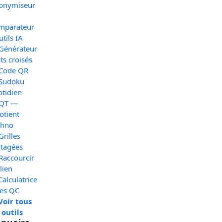
onymiseur
mparateur
utils IA
 Générateur
s croisés
 Code QR
 Sudoku
otidien
 QT —
otient
chno
Grilles
rtagées
Raccourcir
lien
Calculatrice
xes QC
Voir tous
 outils