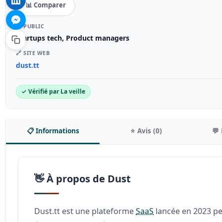
📊 Comparer
🎯 PUBLIC
Startups tech, Product managers
🔗 SITE WEB
dust.tt
✓ Vérifié par La veille
📋 Informations
⭐ Avis (0)
💬 
👋 À propos de Dust
Dust.tt est une plateforme
SaaS
lancée en 2023 pe