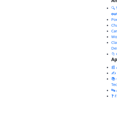
An
🔍
out
Po
Ch
Ca
Wo
Cl
De
📁 
Ap
📰 
✍️
📚 
Te
🔤
❓ 