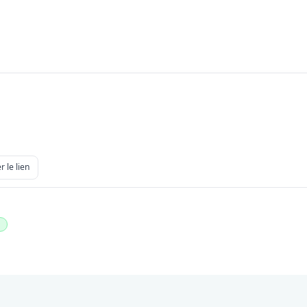
r le lien
h