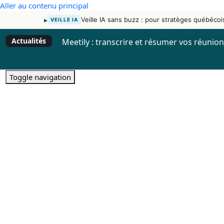
Aller au contenu principal
▸
Veille IA sans buzz : pour stratèges québécoi
VEILLE IA
Actualités
Meetily : transcrire et résumer vos réunio
Toggle navigation