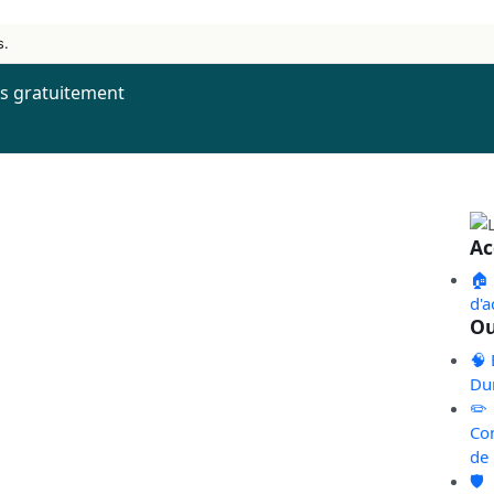
s.
ns gratuitement
Ac
🏠
d'a
Ou
🧠 
Du
✏️
Co
de
🛡️