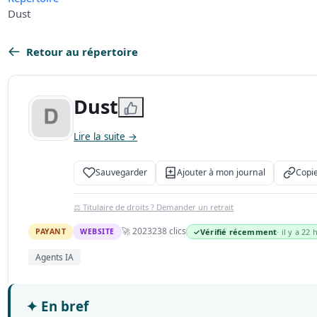
Dust
Retour au répertoire
Dust
Lire la suite →
Sauvegarder
Ajouter à mon journal
Copie
⚖️ Titulaire de droits ? Demander un retrait
🚀 2023
238 clics
PAYANT
WEBSITE
✓
Vérifié récemment
· il y a 22 
Agents IA
✦
En bref