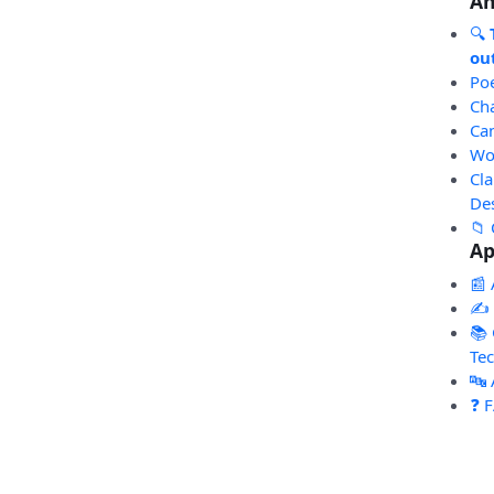
An
🔍
out
Po
Ch
Ca
Wo
Cl
De
📁 
Ap
📰 
✍️
📚 
Te
🔤
❓ 