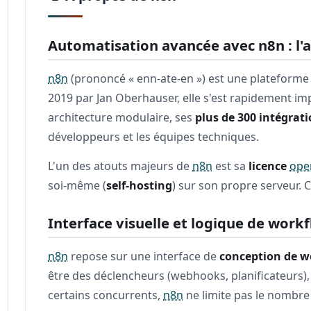
Automatisation avancée avec n8n : l'a
n8n
(prononcé « enn-ate-en ») est une plateform
2019 par Jan Oberhauser, elle s'est rapidement i
architecture modulaire, ses
plus de 300 intégrat
développeurs et les équipes techniques.
L'un des atouts majeurs de
n8n
est sa
licence
ope
soi-même (
self-hosting
) sur son propre serveur. C
Interface visuelle et logique de work
n8n
repose sur une interface de
conception de w
être des déclencheurs (webhooks, planificateurs), 
certains concurrents,
n8n
ne limite pas le nombre