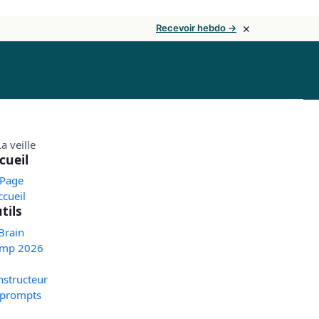
×
Recevoir hebdo →
cueil
 Page
ccueil
tils
Brain
mp 2026
nstructeur
 prompts