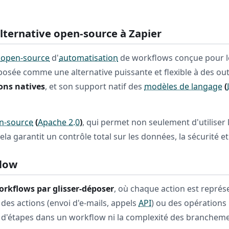
lternative open-source à Zapier
e
open-source
d'
automatisation
de workflows conçue pour le
mposée comme une alternative puissante et flexible à des o
ions natives
, et son support natif des
modèles de langage
(
n-source
(
Apache 2.0
)
, qui permet non seulement d'utiliser 
ela garantit un contrôle total sur les données, la sécurité e
flow
orkflows par glisser-déposer
, où chaque action est représ
des actions (envoi d'e-mails, appels
API
) ou des opérations
 d'étapes dans un workflow ni la complexité des brancheme