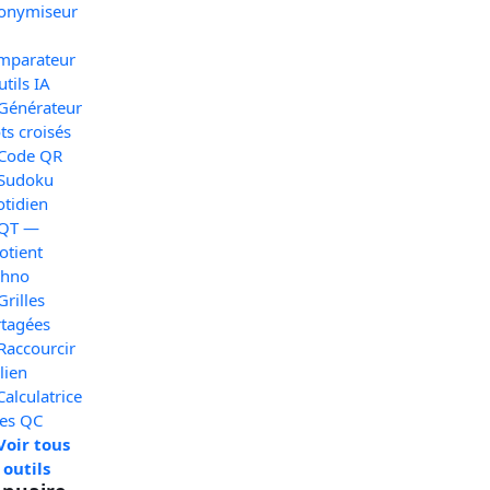
onymiseur
mparateur
utils IA
 Générateur
s croisés
 Code QR
 Sudoku
otidien
 QT —
otient
chno
Grilles
rtagées
Raccourcir
lien
Calculatrice
xes QC
Voir tous
 outils