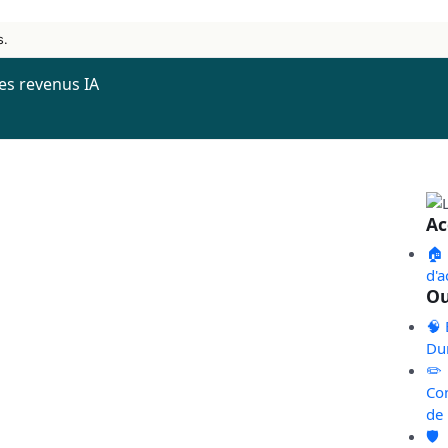
s.
es revenus IA
Ac
🏠
d'a
Ou
🧠 
Du
✏️
Co
de
🛡️