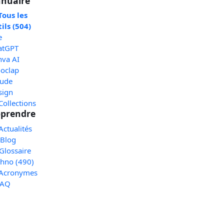
nuaire
Tous les
ils (504)
e
atGPT
nva AI
oclap
aude
sign
Collections
prendre
Actualités
 Blog
Glossaire
chno (490)
 Acronymes
FAQ