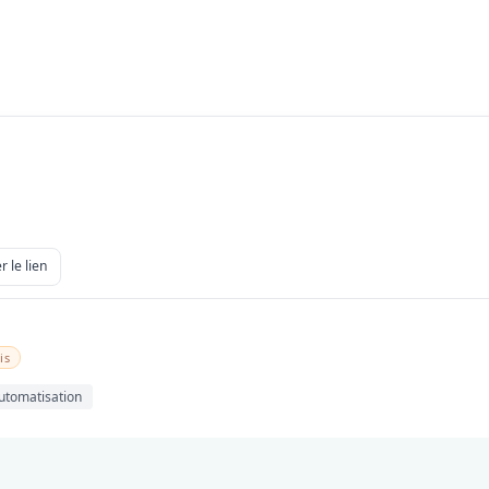
r le lien
is
utomatisation