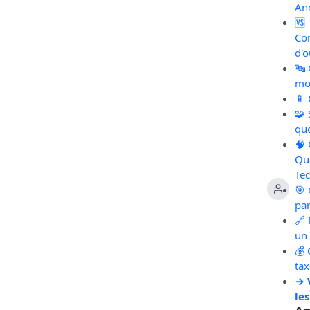
An
🆚
Co
d'o
🔤
mot
📱
🧩
qu
🧠
Qu
Te
🎯 
pa
🔗 
un 
💰 
ta
→ 
les