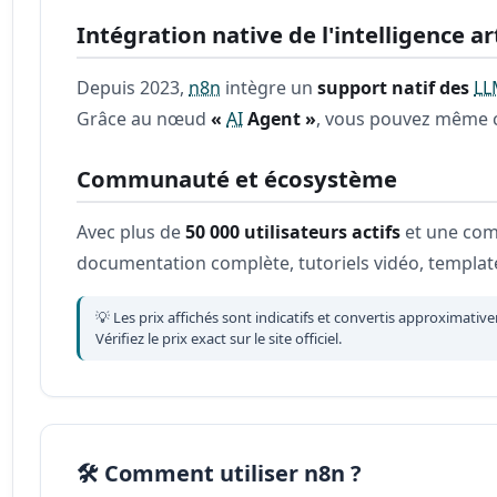
Intégration native de l'intelligence art
Depuis 2023,
n8n
intègre un
support natif des
LL
Grâce au nœud
«
AI
Agent »
, vous pouvez même c
Communauté et écosystème
Avec plus de
50 000 utilisateurs actifs
et une co
documentation complète, tutoriels vidéo, templat
💡 Les prix affichés sont indicatifs et convertis approximativ
Vérifiez le prix exact sur le site officiel.
🛠️ Comment utiliser n8n ?