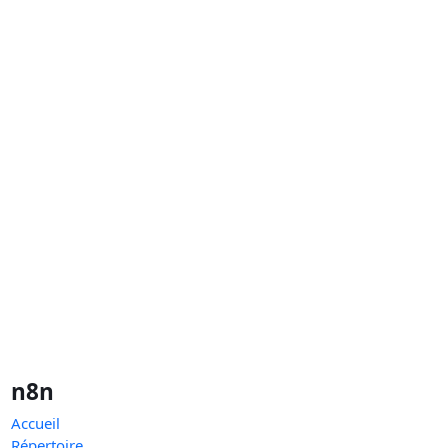
n8n
Accueil
Répertoire