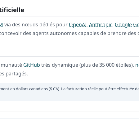
ificielle
M
via des nœuds dédiés pour
OpenAI
,
Anthropic
,
Google
Ge
oncevoir des agents autonomes capables de prendre des d
mmunauté
GitHub
très dynamique (plus de 35 000 étoiles),
n
es partagés.
ement en dollars canadiens ($ CA). La facturation réelle peut être effectuée d