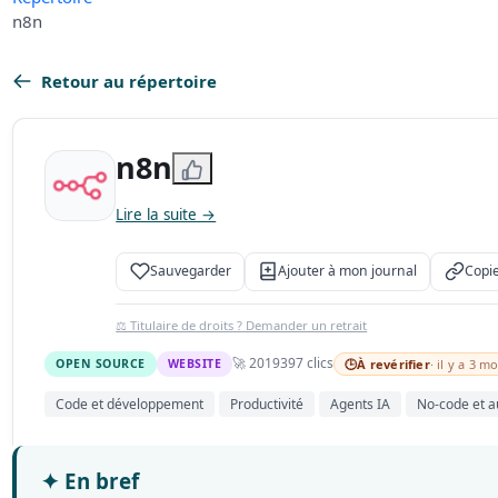
n8n
Retour au répertoire
n8n
Lire la suite →
Sauvegarder
Ajouter à mon journal
Copie
⚖️ Titulaire de droits ? Demander un retrait
🚀 2019
397 clics
OPEN SOURCE
WEBSITE
🕒
À revérifier
· il y a 3 mo
Code et développement
Productivité
Agents IA
No-code et a
✦
En bref