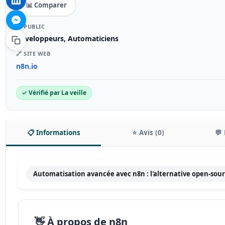
📊 Comparer
🎯 PUBLIC
Développeurs, Automaticiens
🔗 SITE WEB
n8n.io
✓ Vérifié par La veille
📋 Informations
⭐ Avis (0)
💬 
Automatisation avancée avec n8n : l'alternative open-sour
👋 À propos de n8n