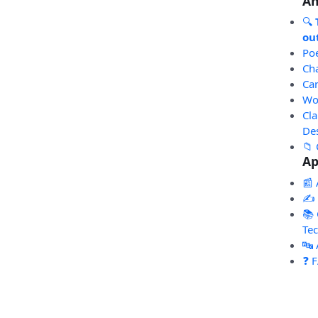
An
🔍
out
Po
Ch
Ca
Wo
Cl
De
📁 
Ap
📰 
✍️
📚 
Te
🔤
❓ 