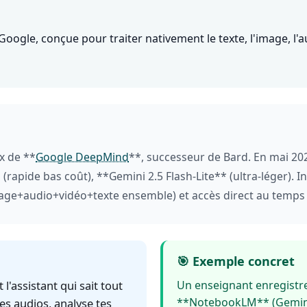
ogle, conçue pour traiter nativement le texte, l'image, l'a
 de **
Google DeepMind
**, successeur de Bard. En mai 20
 (rapide bas coût), **Gemini 2.5 Flash-Lite** (ultra-léger). 
mage+audio+vidéo+texte ensemble) et accès direct au temps 
🎯 Exemple concret
 l'assistant qui sait tout
Un enseignant enregistre
**NotebookLM** (Gemini 3
tes audios, analyse tes