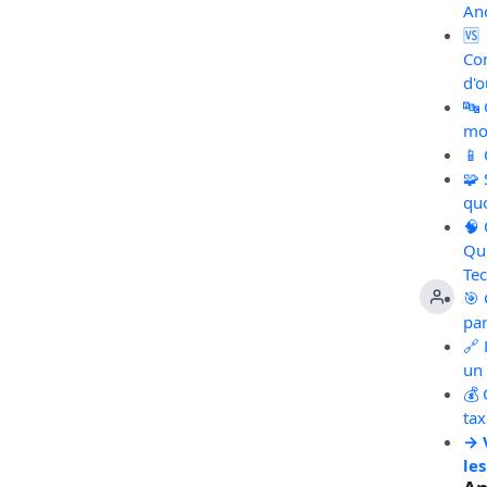
An
🆚
Co
d'o
🔤
mot
📱
🧩
qu
🧠
Qu
Te
🎯 
pa
🔗 
un 
💰 
ta
→ 
les