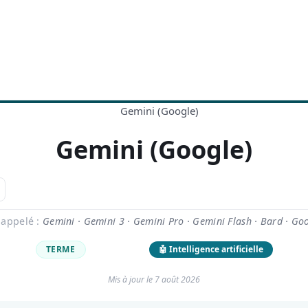
Gemini (Google)
 appelé :
Gemini · Gemini 3 · Gemini Pro · Gemini Flash · Bard · Goo
TERME
DÉBUTANT
🤖 Intelligence artificielle
Mis à jour le
7 août 2026