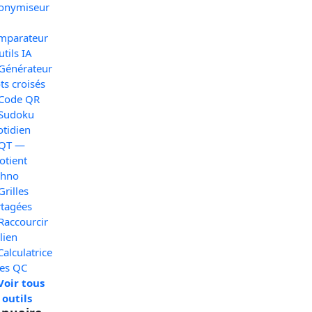
onymiseur
mparateur
utils IA
 Générateur
s croisés
 Code QR
 Sudoku
otidien
 QT —
otient
chno
Grilles
rtagées
Raccourcir
lien
Calculatrice
xes QC
Voir tous
 outils