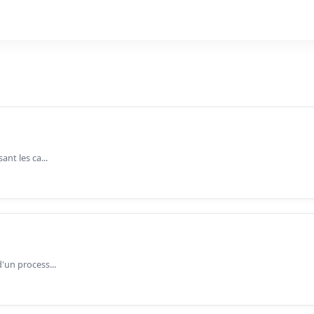
nt les ca...
'un process...