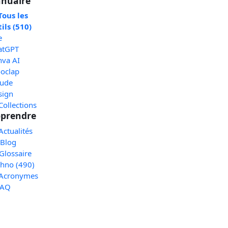
nuaire
Tous les
ils (510)
e
atGPT
nva AI
oclap
aude
sign
Collections
prendre
Actualités
 Blog
Glossaire
chno (490)
 Acronymes
FAQ