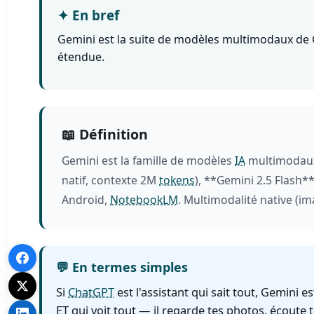
✦
En bref
Gemini est la suite de modèles multimodaux de Go
étendue.
📖 Définition
Gemini est la famille de modèles
IA
multimodaux
natif, contexte 2M
tokens
), **Gemini 2.5 Flash**
Android,
NotebookLM
. Multimodalité native (i
💬 En termes simples
Si
ChatGPT
est l'assistant qui sait tout, Gemini est
ET qui voit tout — il regarde tes photos, écoute 