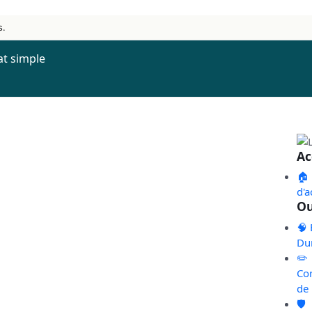
s.
at simple
Ac
🏠
d'a
Ou
🧠 
Du
✏️
Co
de
🛡️