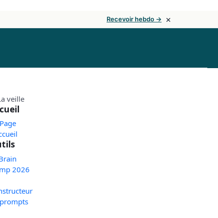
×
Recevoir hebdo →
cueil
 Page
ccueil
tils
Brain
mp 2026
nstructeur
 prompts