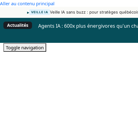
Aller au contenu principal
▸
Veille IA sans buzz : pour stratèges québécoi
VEILLE IA
Actualités
Agents IA : 600x plus énergivores qu'un ch
Toggle navigation