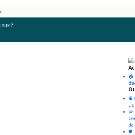
s.
jeux ?
Ac
🏠
d'a
Ou
🧠 
Du
✏️
Co
de
🛡️