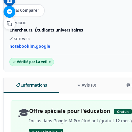
📊 Comparer
🎯 PUBLIC
Chercheurs, Étudiants universitaires
🔗 SITE WEB
notebooklm.google
✓ Vérifié par La veille
📋 Informations
⭐ Avis (0)
💬 
🎓
Offre spéciale pour l'éducation
Gratuit
Inclus dans Google AI Pro étudiant (gratuit 12 mois
En savoir plus →