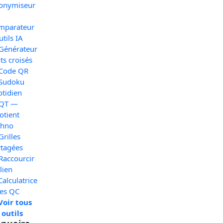
onymiseur
mparateur
utils IA
 Générateur
s croisés
 Code QR
 Sudoku
otidien
 QT —
otient
chno
Grilles
rtagées
Raccourcir
lien
Calculatrice
xes QC
Voir tous
 outils