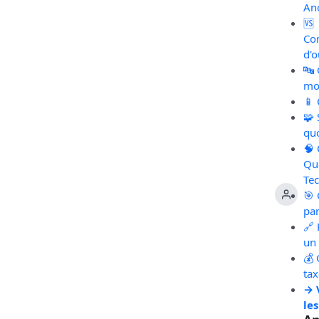
An
🆚
Co
d'o
🔤
mot
📱
🧩
qu
🧠
Qu
Te
🎯 
pa
🔗 
un 
💰 
ta
→ 
les