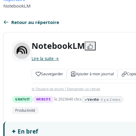
NotebookLM
Retour au répertoire
NotebookLM
Lire la suite →
Sauvegarder
Ajouter à mon journal
Copie
⚖️ Titulaire de droits ? Demander un retrait
🚀 2023
640 clics
GRATUIT
WEBSITE
✓
Vérifié
· il y a 2 mois
Productivité
✦
En bref