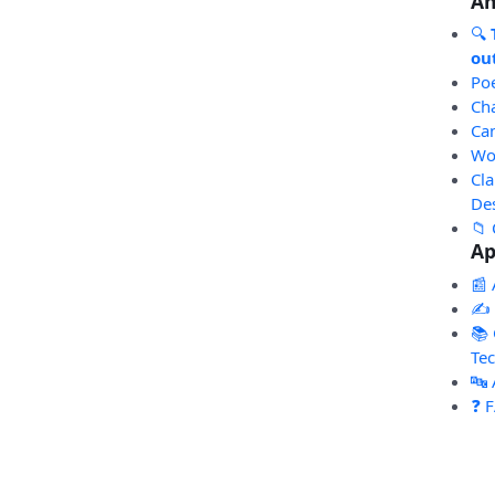
An
🔍
out
Po
Ch
Ca
Wo
Cl
De
📁 
Ap
📰 
✍️
📚 
Te
🔤
❓ 