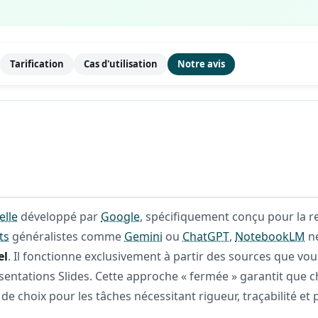
Tarification
Cas d'utilisation
Notre avis
elle
développé par
Google
, spécifiquement conçu pour la r
ts
généralistes comme
Gemini
ou
ChatGPT
,
NotebookLM
ne
el
. Il fonctionne exclusivement à partir des sources que vous
entations Slides. Cette approche « fermée » garantit que 
 de choix pour les tâches nécessitant rigueur, traçabilité e