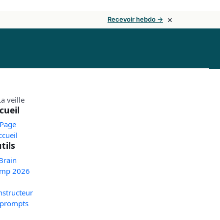
×
Recevoir hebdo →
cueil
 Page
ccueil
tils
Brain
mp 2026
nstructeur
 prompts