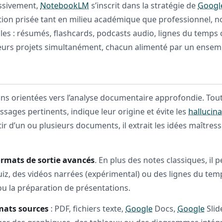
essivement,
NotebookLM
s’inscrit dans la stratégie de
Googl
solution prisée tant en milieu académique que professionnel
es : résumés, flashcards, podcasts audio, lignes du temps 
ieurs projets simultanément, chacun alimenté par un ensemb
ons orientées vers l’analyse documentaire approfondie. Tout
 passages pertinents, indique leur origine et évite les
hallucin
tir d’un ou plusieurs documents, il extrait les idées maîtr
ormats de sortie avancés
. En plus des notes classiques, il
uiz, des vidéos narrées (expérimental) ou des lignes du te
 ou la préparation de présentations.
mats sources
: PDF, fichiers texte,
Google
Docs,
Google
Slid