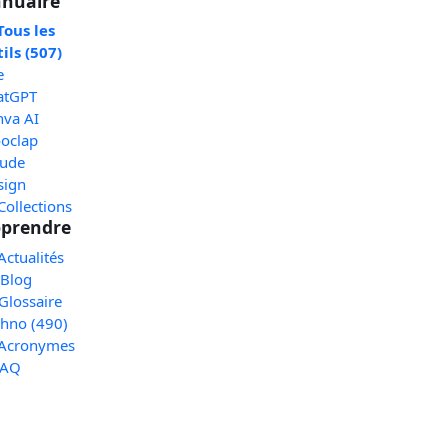
nuaire
Tous les
ils (507)
e
atGPT
nva AI
oclap
aude
sign
Collections
prendre
Actualités
 Blog
Glossaire
chno (490)
 Acronymes
FAQ