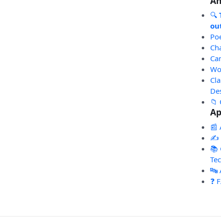
An
🔍
out
Po
Ch
Ca
Wo
Cl
De
📁 
Ap
📰 
✍️
📚 
Te
🔤
❓ 