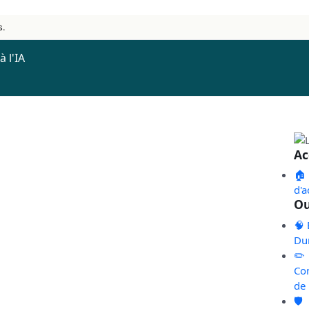
s.
 l'IA
Ac
🏠
d'a
Ou
🧠 
Du
✏️
Co
de
🛡️