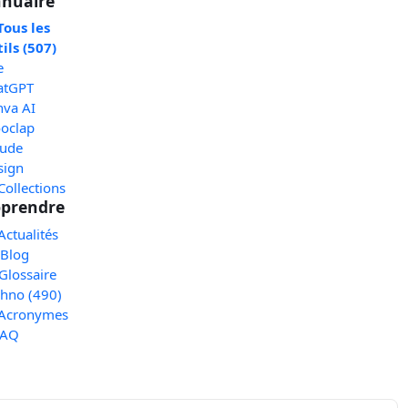
nuaire
Tous les
ils (507)
e
atGPT
nva AI
oclap
aude
sign
Collections
prendre
Actualités
 Blog
Glossaire
chno (490)
 Acronymes
FAQ