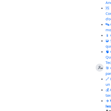
An
🆚
Co
d'o
🔤
mot
📱
🧩
qu
🧠
Qu
Te
🎯 
pa
🔗 
un 
💰 
ta
→ 
les