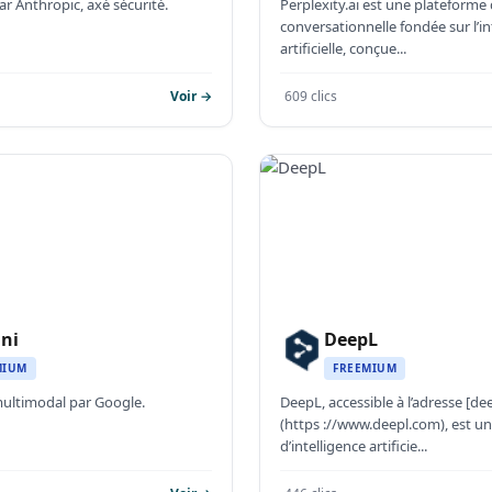
ar Anthropic, axé sécurité.
Perplexity.ai est une plateforme
conversationnelle fondée sur l’in
artificielle, conçue...
Voir →
609 clics
ni
DeepL
MIUM
FREEMIUM
multimodal par Google.
DeepL, accessible à l’adresse [de
(https ://www.deepl.com), est u
d’intelligence artificie...