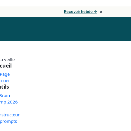
×
Recevoir hebdo →
cueil
 Page
ccueil
tils
Brain
mp 2026
nstructeur
 prompts