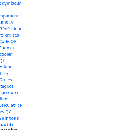
onymiseur
mparateur
utils IA
 Générateur
s croisés
 Code QR
 Sudoku
otidien
 QT —
otient
chno
Grilles
rtagées
Raccourcir
lien
Calculatrice
xes QC
Voir tous
 outils