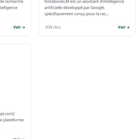
 de recherche
NotebookLM est un assistant d’intelligence
telligence
artificielle développé par Google,
spécifiquement conçu pour la rec...
Voir →
639 clics
Voir →
epl.com]
ne plateforme