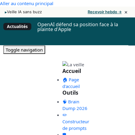
Aller au contenu principal
×
▸
Veille IA sans buzz
Recevoir hebdo →
OpenAI défend sa position face à la
Actualités
plainte d'Apple
Toggle navigation
Accueil
🏠 Page
d'accueil
Outils
🧠 Brain
Dump 2026
✏️
Constructeur
de prompts
🛡️