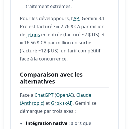
traitement extrêmes.
Pour les développeurs, l'
API
Gemini 3.1
Pro est facturée ≈ 2.76 $ CA par million
de
jetons
en entrée (facturé ~2 $ US) et
≈ 16.56 $ CA par million en sortie
(facturé ~12 $ US), un tarif compétitif
face à la concurrence.
Comparaison avec les
alternatives
Face à
ChatGPT
(
OpenAI
),
Claude
(Anthropic)
et
Grok (xAI)
, Gemini se
démarque par trois axes :
Intégration native
: alors que