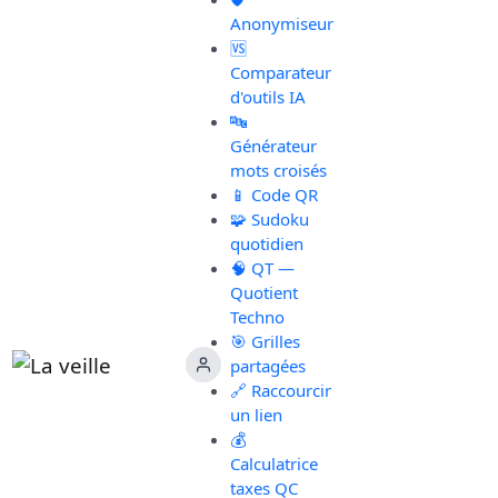
Anonymiseur
🆚
Comparateur
d'outils IA
🔤
Générateur
mots croisés
📱 Code QR
🧩 Sudoku
quotidien
🧠 QT —
Quotient
Techno
🎯 Grilles
partagées
🔗 Raccourcir
un lien
💰
Calculatrice
taxes QC