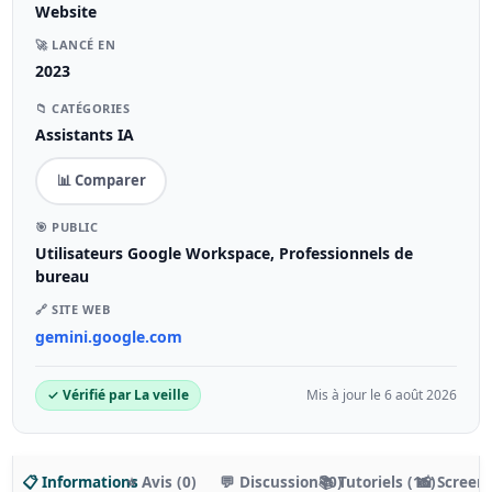
Website
🚀 LANCÉ EN
2023
📁 CATÉGORIES
Assistants IA
📊 Comparer
🎯 PUBLIC
Utilisateurs Google Workspace, Professionnels de
bureau
🔗 SITE WEB
gemini.google.com
✓ Vérifié par La veille
Mis à jour le 6 août 2026
📋 Informations
⭐ Avis (0)
💬 Discussion (0)
📚 Tutoriels (16)
📸 Screen