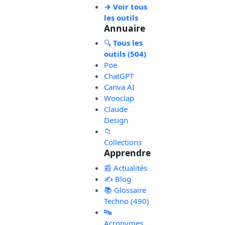
→ Voir tous
les outils
Annuaire
🔍
Tous les
outils (504)
Poe
ChatGPT
Canva AI
Wooclap
Claude
Design
📁
Collections
Apprendre
📰 Actualités
✍️ Blog
📚 Glossaire
Techno (490)
🔤
Acronymes