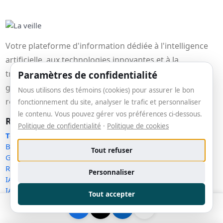
Votre plateforme d'information dédiée à l'intelligence
artificielle, aux technologies innovantes et à la
transformation numérique. Profitez de nos outils
Paramètres de confidentialité
gratuits et recevez des analyses, actualités et
Nous utilisons des témoins (cookies) pour assurer le bon
ressources exclusives.
fonctionnement du site, analyser le trafic et personnaliser
le contenu. Vous pouvez gérer vos préférences ci-dessous.
Ressources
Politique de confidentialité
·
Politique de cookies
Toutes les ressources
Blog
Tout refuser
Glossaire Techno
Répertoire techno
Personnaliser
IA pour les PME québécoises
IA en éducation (Québec)
Tout accepter
IA pour développeurs (Québec)
Faire sa veille IA (Québec)