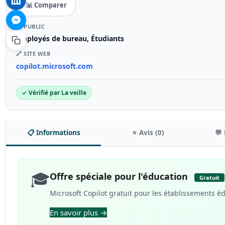
📊 Comparer
🎯 PUBLIC
Employés de bureau, Étudiants
🔗 SITE WEB
copilot.microsoft.com
✓ Vérifié par La veille
📋 Informations
⭐ Avis (0)
💬 
🎓
Offre spéciale pour l'éducation
Gratuit
Microsoft Copilot gratuit pour les établissements édu
En savoir plus →