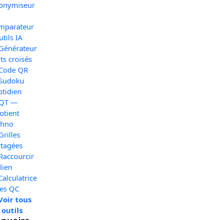
onymiseur
mparateur
utils IA
 Générateur
s croisés
 Code QR
 Sudoku
otidien
 QT —
otient
chno
Grilles
rtagées
Raccourcir
lien
Calculatrice
xes QC
Voir tous
 outils