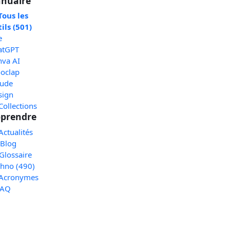
nuaire
Tous les
ils (501)
e
atGPT
nva AI
oclap
aude
sign
Collections
prendre
Actualités
 Blog
Glossaire
chno (490)
 Acronymes
FAQ