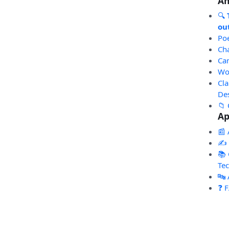
An
🔍
out
Po
Ch
Ca
Wo
Cl
De
📁 
Ap
📰 
✍️
📚 
Te
🔤
❓ 