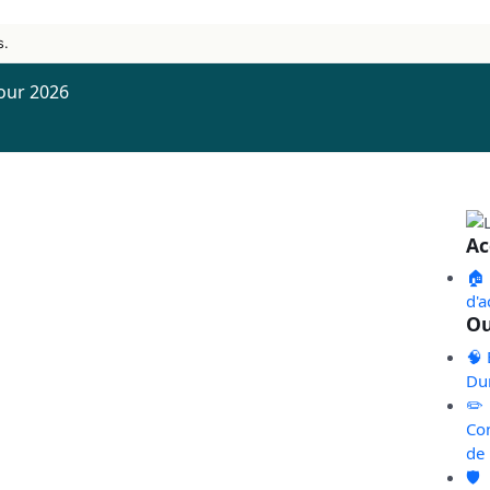
s.
pour 2026
Ac
🏠
d'a
Ou
🧠 
Du
✏️
Co
de
🛡️