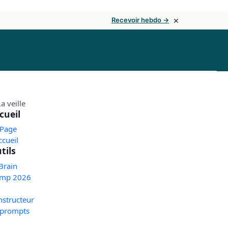
×
Recevoir hebdo →
cueil
 Page
ccueil
tils
Brain
mp 2026
nstructeur
 prompts