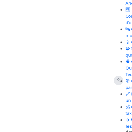
An
🆚
Co
d'o
🔤
mot
📱
🧩
qu
🧠
Qu
Te
🎯 
pa
🔗 
un 
💰 
ta
→ 
les