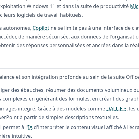
xploitation Windows 11 et dans la suite de productivité
Mic
leurs logiciels de travail habituels.
urs autonomes,
Copilot
ne se limite pas à une interface de cla
ccéder, de manière sécurisée, aux données de l'organisation
tenir des réponses personnalisées et ancrées dans la réali
lence et son intégration profonde au sein de la suite Offic
iger des ébauches, résumer des documents volumineux ou 
nées complexes en générant des formules, en créant des graph
 d'images intégré. Grâce à des modèles comme
DALL-E 3
, les
erPoint à partir de simples descriptions textuelles.
i permet à l'
IA
d'interpréter le contenu visuel affiché à l'écr
ère intuitive.