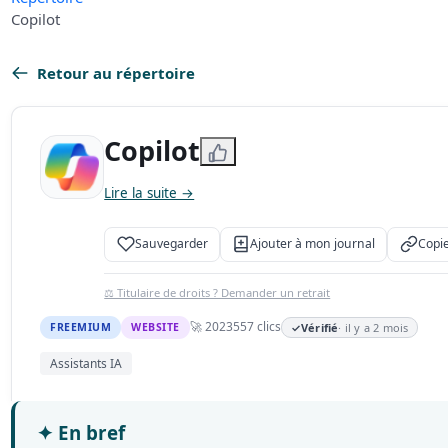
Copilot
Retour au répertoire
Copilot
Lire la suite →
Sauvegarder
Ajouter à mon journal
Copie
⚖️ Titulaire de droits ? Demander un retrait
🚀 2023
557 clics
FREEMIUM
WEBSITE
✓
Vérifié
· il y a 2 mois
Assistants IA
✦
En bref