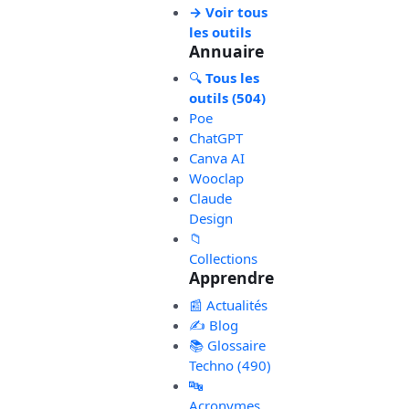
→ Voir tous
les outils
Annuaire
🔍
Tous les
outils (504)
Poe
ChatGPT
Canva AI
Wooclap
Claude
Design
📁
Collections
Apprendre
📰 Actualités
✍️ Blog
📚 Glossaire
Techno (490)
🔤
Acronymes