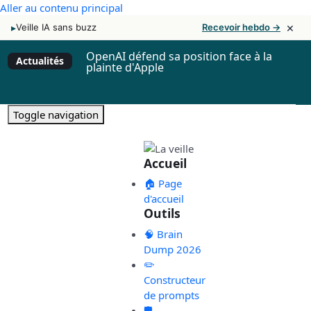
Aller au contenu principal
×
▸
Veille IA sans buzz
Recevoir hebdo →
OpenAI défend sa position face à la
Actualités
plainte d'Apple
Toggle navigation
Accueil
🏠 Page
d'accueil
Outils
🧠 Brain
Dump 2026
✏️
Constructeur
de prompts
🛡️