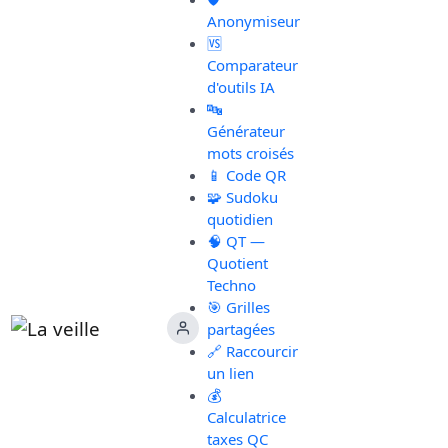
Anonymiseur
🆚
Comparateur
d'outils IA
🔤
Générateur
mots croisés
📱 Code QR
🧩 Sudoku
quotidien
🧠 QT —
Quotient
Techno
🎯 Grilles
partagées
🔗 Raccourcir
un lien
💰
Calculatrice
taxes QC