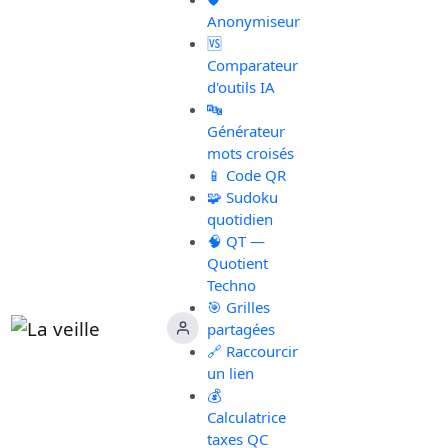
Anonymiseur
🆚
Comparateur
d'outils IA
🔤
Générateur
mots croisés
📱 Code QR
🧩 Sudoku
quotidien
🧠 QT —
Quotient
Techno
🎯 Grilles
partagées
🔗 Raccourcir
un lien
💰
Calculatrice
taxes QC