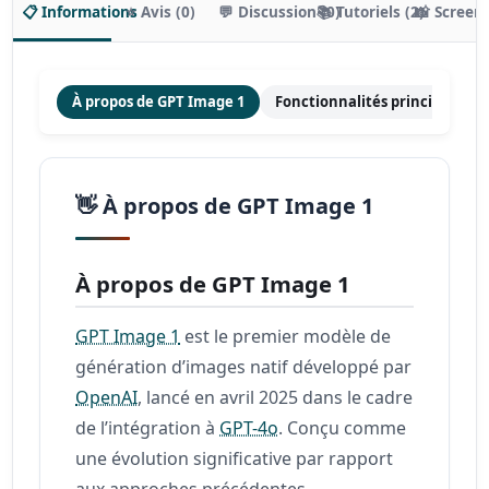
📋 Informations
⭐ Avis (0)
💬 Discussion (0)
📚 Tutoriels (2)
📸 Screen
À propos de GPT Image 1
Fonctionnalités principales
👋 À propos de GPT Image 1
À propos de GPT Image 1
GPT Image 1
est le premier modèle de
génération d’images natif développé par
OpenAI
, lancé en avril 2025 dans le cadre
de l’intégration à
GPT-4o
. Conçu comme
une évolution significative par rapport
aux approches précédentes