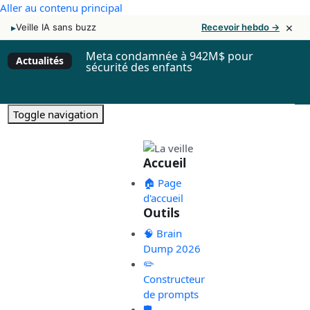
Aller au contenu principal
×
▸
Veille IA sans buzz
Recevoir hebdo →
Meta condamnée à 942M$ pour
Actualités
sécurité des enfants
Toggle navigation
Accueil
🏠 Page
d'accueil
Outils
🧠 Brain
Dump 2026
✏️
Constructeur
de prompts
🛡️