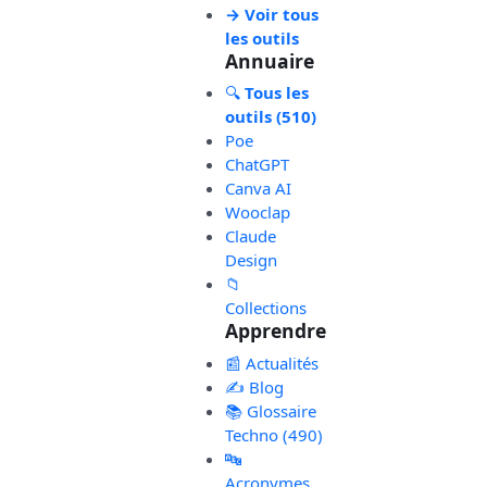
→ Voir tous
les outils
Annuaire
🔍
Tous les
outils (510)
Poe
ChatGPT
Canva AI
Wooclap
Claude
Design
📁
Collections
Apprendre
📰 Actualités
✍️ Blog
📚 Glossaire
Techno (490)
🔤
Acronymes