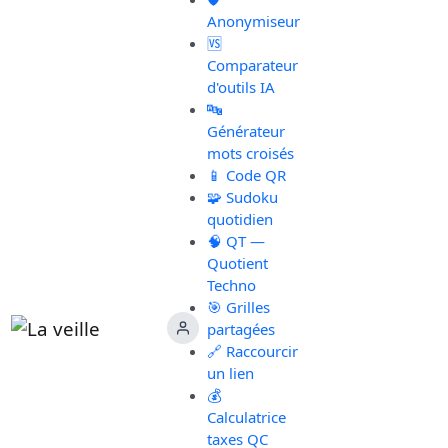
Anonymiseur
🆚
Comparateur
d'outils IA
🔤
Générateur
mots croisés
📱 Code QR
🧩 Sudoku
quotidien
🧠 QT —
Quotient
Techno
🎯 Grilles
partagées
🔗 Raccourcir
un lien
💰
Calculatrice
taxes QC