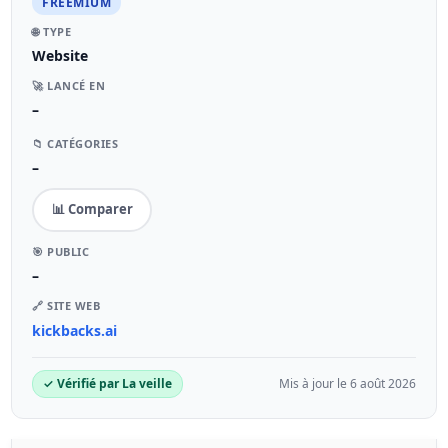
FREEMIUM
🌐 TYPE
Website
🚀 LANCÉ EN
–
📁 CATÉGORIES
–
📊 Comparer
🎯 PUBLIC
–
🔗 SITE WEB
kickbacks.ai
✓ Vérifié par La veille
Mis à jour le 6 août 2026