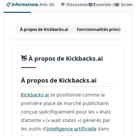
📋 Informations
⭐ Avis (0)
💬 Discussion (0)
📚 Tutoriels (0)
📸 Screen
À propos de Kickbacks.ai
Fonctionnalités principales
👋 À propos de Kickbacks.ai
À propos de Kickbacks.ai
Kickbacks.ai
se positionne comme la
première place de marché publicitaire
conçue spécifiquement pour les « états
d’attente » (« wait states ») générés par
les outils d’
intelligence artificielle
dans