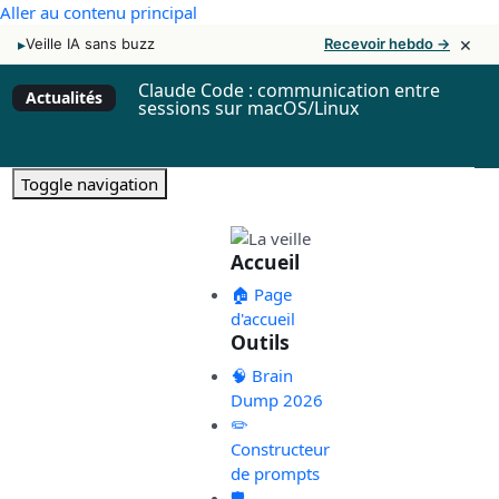
Aller au contenu principal
×
▸
Veille IA sans buzz
Recevoir hebdo →
Claude Code : communication entre
Actualités
sessions sur macOS/Linux
Toggle navigation
Accueil
🏠 Page
d'accueil
Outils
🧠 Brain
Dump 2026
✏️
Constructeur
de prompts
🛡️