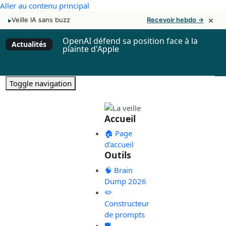
Aller au contenu principal
×
▸
Veille IA sans buzz
Recevoir hebdo →
OpenAI défend sa position face à la
Actualités
plainte d'Apple
Toggle navigation
Accueil
🏠 Page
d'accueil
Outils
🧠 Brain
Dump 2026
✏️
Constructeur
de prompts
🛡️