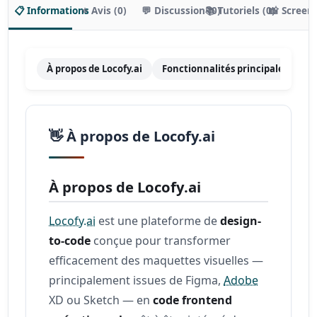
📋 Informations
⭐ Avis (0)
💬 Discussion (0)
📚 Tutoriels (0)
📸 Screen
À propos de Locofy.ai
Fonctionnalités principales
Ta
👋 À propos de Locofy.ai
À propos de Locofy.ai
Locofy.ai
est une plateforme de
design-
to-code
conçue pour transformer
efficacement des maquettes visuelles —
principalement issues de Figma,
Adobe
XD ou Sketch — en
code frontend