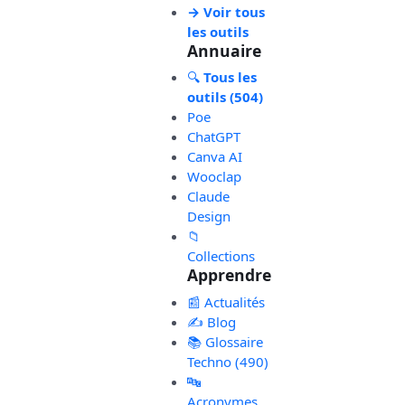
→ Voir tous
les outils
Annuaire
🔍
Tous les
outils (504)
Poe
ChatGPT
Canva AI
Wooclap
Claude
Design
📁
Collections
Apprendre
📰 Actualités
✍️ Blog
📚 Glossaire
Techno (490)
🔤
Acronymes