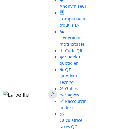
Anonymiseur
🆚
Comparateur
d'outils IA
🔤
Générateur
mots croisés
📱 Code QR
🧩 Sudoku
quotidien
🧠 QT —
Quotient
Techno
🎯 Grilles
partagées
🔗 Raccourcir
un lien
💰
Calculatrice
taxes QC