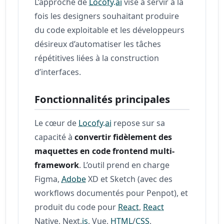
L’approche de
Locofy.ai
vise à servir à la
fois les designers souhaitant produire
du code exploitable et les développeurs
désireux d’automatiser les tâches
répétitives liées à la construction
d’interfaces.
Fonctionnalités principales
Le cœur de
Locofy.ai
repose sur sa
capacité à
convertir fidèlement des
maquettes en code frontend multi-
framework
. L’outil prend en charge
Figma,
Adobe
XD et Sketch (avec des
workflows documentés pour Penpot), et
produit du code pour
React
,
React
Native, Next.
js
, Vue,
HTML
/
CSS
,