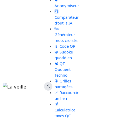
Anonymiseur
🆚
Comparateur
d'outils IA
🔤
Générateur
mots croisés
📱 Code QR
🧩 Sudoku
quotidien
🧠 QT —
Quotient
Techno
🎯 Grilles
partagées
🔗 Raccourcir
un lien
💰
Calculatrice
taxes QC