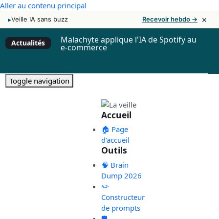
Aller au contenu principal
×
▸
Veille IA sans buzz
Recevoir hebdo →
Malachyte applique l'IA de Spotify au
Actualités
e-commerce
Toggle navigation
Accueil
🏠 Page
d'accueil
Outils
🧠 Brain
Dump 2026
✏️
Constructeur
de prompts
🛡️