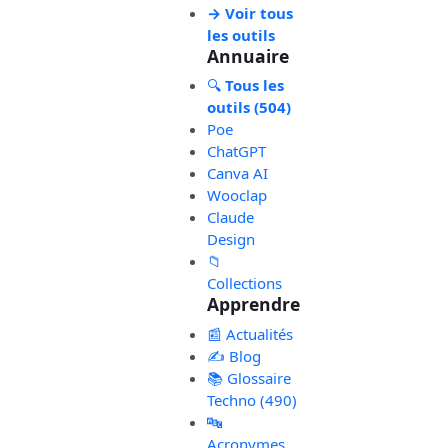
→ Voir tous
les outils
Annuaire
🔍
Tous les
outils (504)
Poe
ChatGPT
Canva AI
Wooclap
Claude
Design
📁
Collections
Apprendre
📰 Actualités
✍️ Blog
📚 Glossaire
Techno (490)
🔤
Acronymes