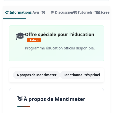
📋 Informations
⭐ Avis (0)
💬 Discussion (0)
📚 Tutoriels (11)
📸 Screen
🎓
Offre spéciale pour l'éducation
Rabais
Programme éducation officiel disponible.
À propos de Mentimeter
Fonctionnalités principales
👋 À propos de Mentimeter