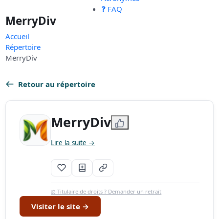
❓ FAQ
MerryDiv
Accueil
Répertoire
MerryDiv
Retour au répertoire
MerryDiv
Lire la suite →
⚖️ Titulaire de droits ? Demander un retrait
Visiter le site →