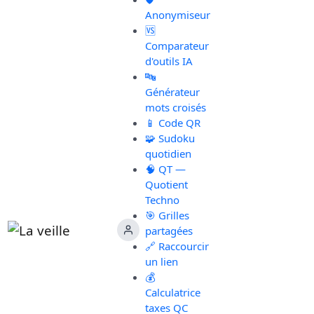
Anonymiseur
🆚
Comparateur
d'outils IA
🔤
Générateur
mots croisés
📱 Code QR
🧩 Sudoku
quotidien
🧠 QT —
Quotient
Techno
🎯 Grilles
partagées
🔗 Raccourcir
un lien
💰
Calculatrice
taxes QC