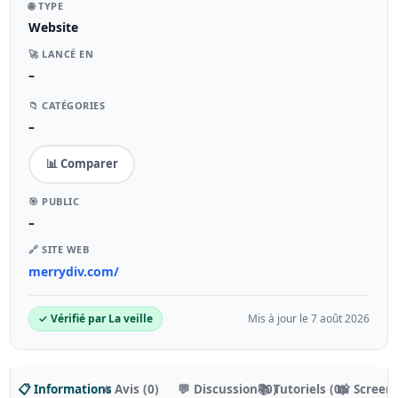
🌐 TYPE
Website
🚀 LANCÉ EN
–
📁 CATÉGORIES
–
📊 Comparer
🎯 PUBLIC
–
🔗 SITE WEB
merrydiv.com/
✓ Vérifié par La veille
Mis à jour le 7 août 2026
📋 Informations
⭐ Avis (0)
💬 Discussion (0)
📚 Tutoriels (0)
📸 Screen