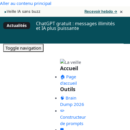
Aller au contenu principal
×
▸
Veille IA sans buzz
Recevoir hebdo →
ChatGPT gratuit : messages illimités
Actualités
et IA plus puissante
Toggle navigation
Accueil
🏠 Page
d'accueil
Outils
🧠 Brain
Dump 2026
✏️
Constructeur
de prompts
🛡️