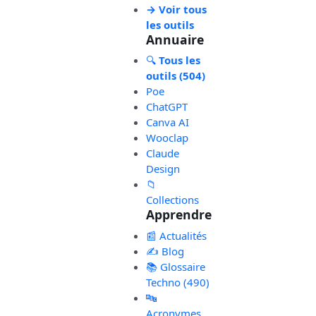
→ Voir tous
les outils
Annuaire
🔍
Tous les
outils (504)
Poe
ChatGPT
Canva AI
Wooclap
Claude
Design
📁
Collections
Apprendre
📰 Actualités
✍️ Blog
📚 Glossaire
Techno (490)
🔤
Acronymes