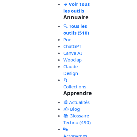
→ Voir tous
les outils
Annuaire
🔍
Tous les
outils (510)
Poe
ChatGPT
Canva AI
Wooclap
Claude
Design
📁
Collections
Apprendre
📰 Actualités
✍️ Blog
📚 Glossaire
Techno (490)
🔤
Acronymes