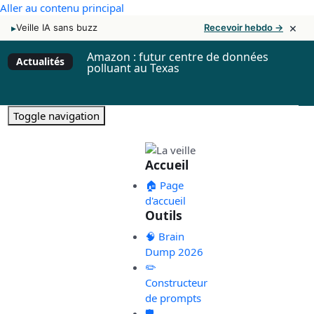
Aller au contenu principal
×
▸
Veille IA sans buzz
Recevoir hebdo →
Amazon : futur centre de données
Actualités
polluant au Texas
Toggle navigation
Accueil
🏠 Page
d'accueil
Outils
🧠 Brain
Dump 2026
✏️
Constructeur
de prompts
🛡️