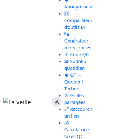
Anonymiseur
🆚
Comparateur
d'outils IA
🔤
Générateur
mots croisés
📱 Code QR
🧩 Sudoku
quotidien
🧠 QT —
Quotient
Techno
🎯 Grilles
partagées
🔗 Raccourcir
un lien
💰
Calculatrice
taxes QC