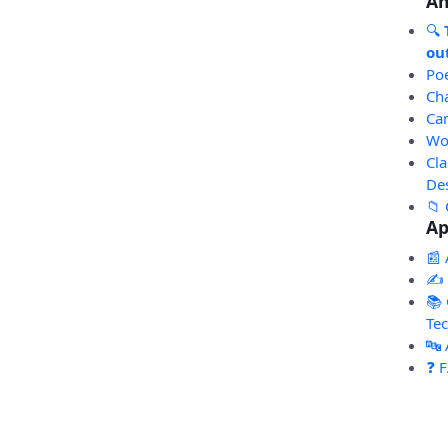
An
🔍
out
Po
Ch
Ca
Wo
Cl
De
📁 
Ap
📰 
✍️
📚 
Te
🔤
❓ 