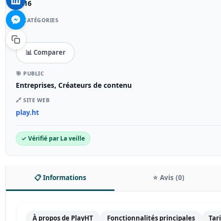
2016
📁 CATÉGORIES
–
📊 Comparer
🎯 PUBLIC
Entreprises, Créateurs de contenu
🔗 SITE WEB
play.ht
✓ Vérifié par La veille
📋 Informations
⭐ Avis (0)
À propos de PlayHT
Fonctionnalités principales
Tar