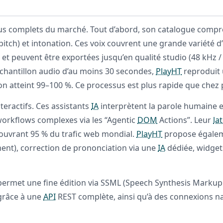
plus complets du marché. Tout d’abord, son catalogue comp
pitch) et intonation. Ces voix couvrent une grande variété 
— et peuvent être exportées jusqu’en qualité studio (48 kHz / 
échantillon audio d’au moins 30 secondes,
PlayHT
reproduit u
ion atteint 99–100 %. Ce processus est plus rapide que ch
teractifs. Ces assistants
IA
interprètent la parole humaine e
 workflows complexes via les “Agentic
DOM
Actions”. Leur
la
ouvrant 95 % du trafic web mondial.
PlayHT
propose égaleme
ment), correction de prononciation via une
IA
dédiée, widget
 permet une fine édition via SSML (Speech Synthesis Markup
 grâce à une
API
REST complète, ainsi qu’à des connexions na