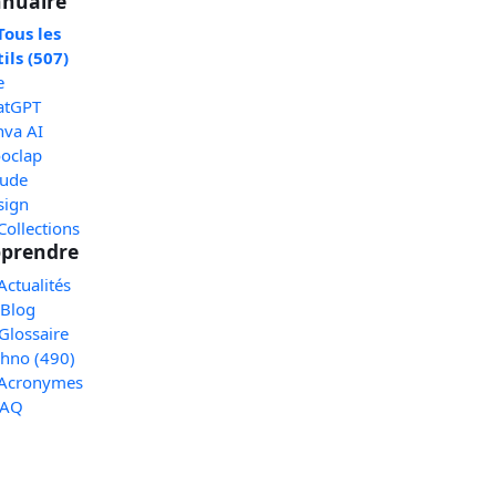
nuaire
Tous les
ils (507)
e
atGPT
nva AI
oclap
aude
sign
Collections
prendre
Actualités
 Blog
Glossaire
chno (490)
 Acronymes
FAQ