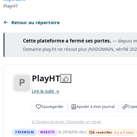
PlayHT
Retour au répertoire
Cette plateforme a fermé ses portes.
— depuis m
Domaine play.ht ne résout plus (NXDOMAIN, vérifié 20
PlayHT
Lire la suite →
Sauvegarder
Ajouter à mon journal
Copie
⚖️ Titulaire de droits ? Demander un retrait
🚀 2016
256 clics
FREEMIUM
WEBSITE
🕒
À revérifier
· il y a 2 mois