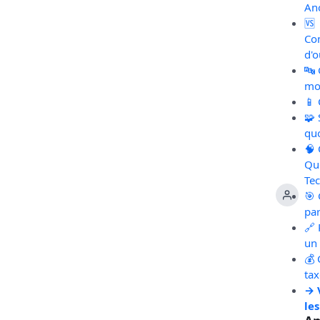
An
🆚
Co
d'o
🔤
mot
📱
🧩
qu
🧠
Qu
Te
🎯 
pa
🔗 
un 
💰 
ta
→ 
les