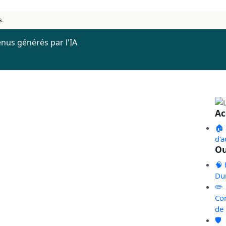
s.
nus générés par l'IA
Ac
🏠
d'a
Ou
🧠 
Du
✏️
Co
de
🛡️