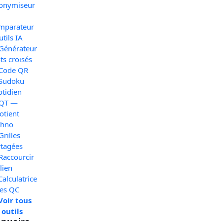
onymiseur
mparateur
utils IA
 Générateur
s croisés
 Code QR
 Sudoku
otidien
 QT —
otient
chno
Grilles
rtagées
Raccourcir
lien
Calculatrice
xes QC
Voir tous
 outils