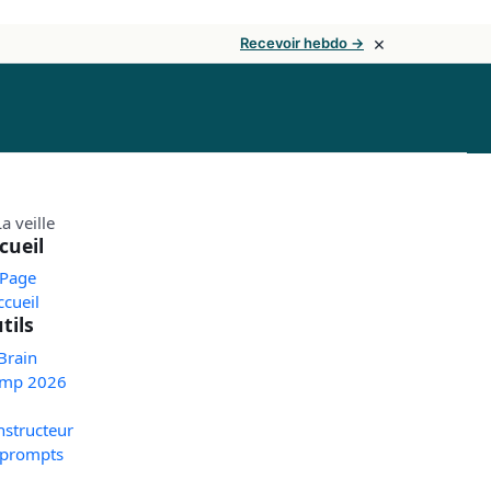
×
Recevoir hebdo →
cueil
 Page
ccueil
tils
Brain
mp 2026
nstructeur
 prompts