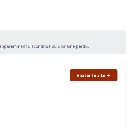
ce apparemment discontinué ou domaine perdu.
Visiter le site →