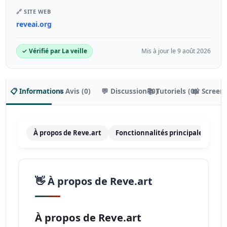
🔗 SITE WEB
reveai.org
✓ Vérifié par La veille
Mis à jour le 9 août 2026
📋 Informations
⭐ Avis (0)
💬 Discussion (0)
📚 Tutoriels (0)
📸 Screen
À propos de Reve.art
Fonctionnalités principales
Ta
👋 À propos de Reve.art
À propos de Reve.art