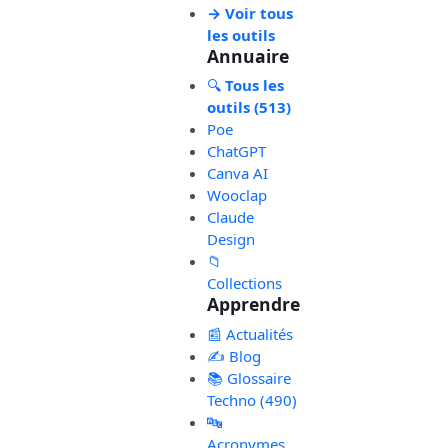
→ Voir tous
les outils
Annuaire
🔍
Tous les
outils (513)
Poe
ChatGPT
Canva AI
Wooclap
Claude
Design
📁
Collections
Apprendre
📰 Actualités
✍️ Blog
📚 Glossaire
Techno (490)
🔤
Acronymes