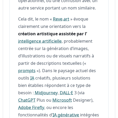
opérationnel, ou une confusion avec un
autre service portant un nom similaire.
Cela dit, le nom «
Reve.art
» évoque
clairement une orientation vers la
création artistique assistée par l’
intelligence artificielle
, probablement
centrée sur la génération d’images,
d’illustrations ou de visuels narratifs à
partir de descriptions textuelles («
prompts
»). Dans le paysage actuel des
outils
IA
créatifs, plusieurs solutions
bien établies répondent à ce type de
besoin :
Midjourney
,
DALL·E
3 (via
ChatGPT
Plus ou
Microsoft
Designer),
Adobe Firefly
, ou encore les
fonctionnalités d’
IA générative
intégrées