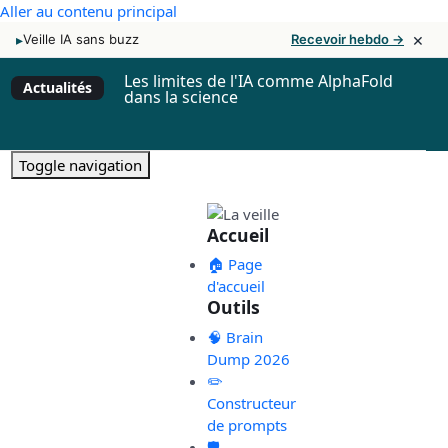
Aller au contenu principal
×
▸
Veille IA sans buzz
Recevoir hebdo →
Les limites de l'IA comme AlphaFold
Actualités
dans la science
Toggle navigation
Accueil
🏠 Page
d'accueil
Outils
🧠 Brain
Dump 2026
✏️
Constructeur
de prompts
🛡️