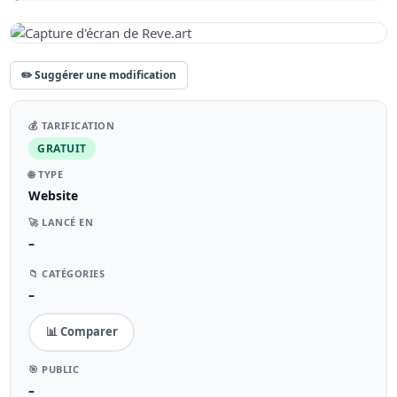
✏️ Suggérer une modification
💰 TARIFICATION
GRATUIT
🌐 TYPE
Website
🚀 LANCÉ EN
–
📁 CATÉGORIES
–
📊 Comparer
🎯 PUBLIC
–