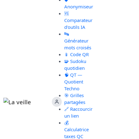
Anonymiseur
🆚
Comparateur
d'outils IA
🔤
Générateur
mots croisés
📱 Code QR
🧩 Sudoku
quotidien
🧠 QT —
Quotient
Techno
🎯 Grilles
partagées
🔗 Raccourcir
un lien
💰
Calculatrice
taxes QC