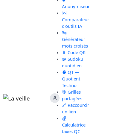
Anonymiseur
🆚
Comparateur
d'outils IA
🔤
Générateur
mots croisés
📱 Code QR
🧩 Sudoku
quotidien
🧠 QT —
Quotient
Techno
🎯 Grilles
partagées
🔗 Raccourcir
un lien
💰
Calculatrice
taxes QC