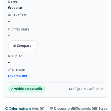
🌐 TYPE
Website
🚀 LANCÉ EN
–
📁 CATÉGORIES
–
📊 Comparer
🎯 PUBLIC
–
🔗 SITE WEB
reverso.net
✓ Vérifié par La veille
Mis à jour le 7 août 2026
📋 Informations
⭐ Avis (0)
💬 Discussion (0)
📚 Tutoriels (0)
📸 Screen