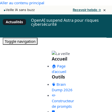
Aller au contenu principal
×
▸
Veille IA sans buzz
Recevoir hebdo →
OpenAI suspend Astra pour risques
Actualités
cybersécurité
Toggle navigation
Accueil
🏠 Page
d'accueil
Outils
🧠 Brain
Dump 2026
✏️
Constructeur
de prompts
🛡️