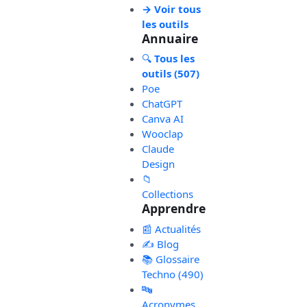
→ Voir tous
les outils
Annuaire
🔍
Tous les
outils (507)
Poe
ChatGPT
Canva AI
Wooclap
Claude
Design
📁
Collections
Apprendre
📰 Actualités
✍️ Blog
📚 Glossaire
Techno (490)
🔤
Acronymes