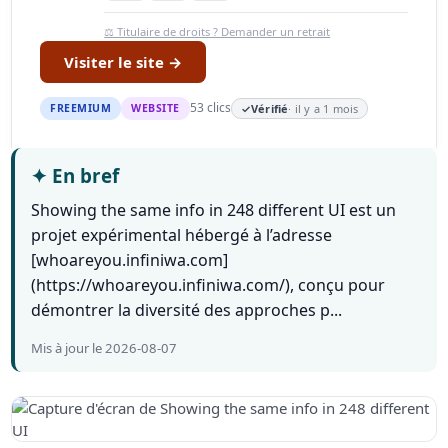
⚖️ Titulaire de droits ? Demander un retrait
Visiter le site →
53 clics
FREEMIUM
WEBSITE
✓
Vérifié
· il y a 1 mois
✦
En bref
Showing the same info in 248 different UI est un
projet expérimental hébergé à l’adresse
[whoareyou.infiniwa.com]
(https://whoareyou.infiniwa.com/), conçu pour
démontrer la diversité des approches p...
Mis à jour le 2026-08-07