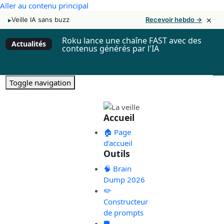
Aller au contenu principal
×
▸
Veille IA sans buzz
Recevoir hebdo →
Roku lance une chaîne FAST avec des
Actualités
contenus générés par l'IA
Toggle navigation
Accueil
🏠 Page
d'accueil
Outils
🧠 Brain
Dump 2026
✏️
Constructeur
de prompts
🛡️