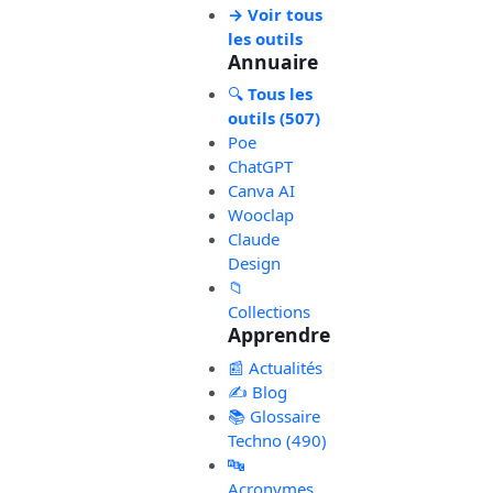
→ Voir tous
les outils
Annuaire
🔍
Tous les
outils (507)
Poe
ChatGPT
Canva AI
Wooclap
Claude
Design
📁
Collections
Apprendre
📰 Actualités
✍️ Blog
📚 Glossaire
Techno (490)
🔤
Acronymes