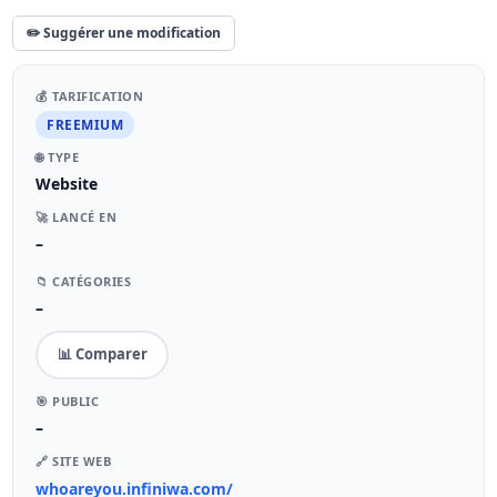
✏️ Suggérer une modification
💰 TARIFICATION
FREEMIUM
🌐 TYPE
Website
🚀 LANCÉ EN
–
📁 CATÉGORIES
–
📊 Comparer
🎯 PUBLIC
–
🔗 SITE WEB
whoareyou.infiniwa.com/