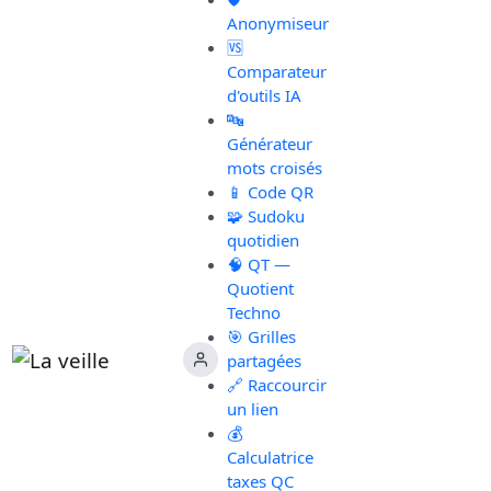
Anonymiseur
🆚
Comparateur
d'outils IA
🔤
Générateur
mots croisés
📱 Code QR
🧩 Sudoku
quotidien
🧠 QT —
Quotient
Techno
🎯 Grilles
partagées
🔗 Raccourcir
un lien
💰
Calculatrice
taxes QC