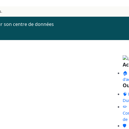
s.
ur son centre de données
Ac
🏠
d'a
Ou
🧠 
Du
✏️
Co
de
🛡️