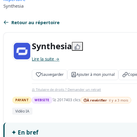
Synthesia
Retour au répertoire
Synthesia
Lire la suite →
Sauvegarder
Ajouter à mon journal
Copie
⚖️ Titulaire de droits ? Demander un retrait
🚀 2017
403 clics
PAYANT
WEBSITE
🕒
À revérifier
· il y a 3 mois
Vidéo IA
✦
En bref