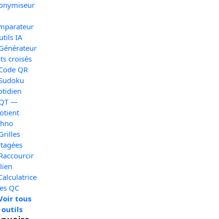
onymiseur
mparateur
utils IA
 Générateur
s croisés
 Code QR
 Sudoku
otidien
 QT —
otient
chno
Grilles
rtagées
Raccourcir
lien
Calculatrice
xes QC
Voir tous
 outils