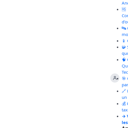
An
🆚
Co
d'o
🔤
mot
📱
🧩
qu
🧠
Qu
Te
🎯 
pa
🔗 
un 
💰 
ta
→ 
les