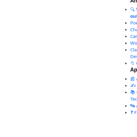
An
🔍
out
Po
Ch
Ca
Wo
Cl
De
📁 
Ap
📰 
✍️
📚 
Te
🔤
❓ 