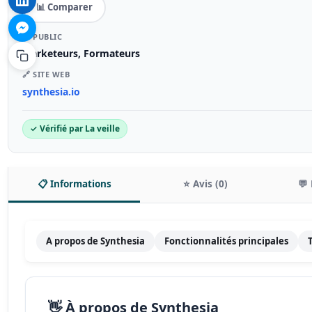
📊 Comparer
🎯 PUBLIC
Marketeurs, Formateurs
🔗 SITE WEB
synthesia.io
✓ Vérifié par La veille
📋 Informations
⭐ Avis (0)
💬 
A propos de Synthesia
Fonctionnalités principales
👋 À propos de Synthesia