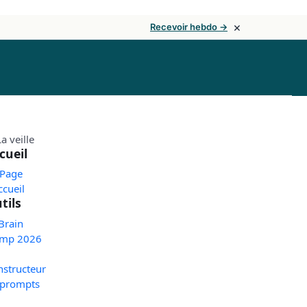
×
Recevoir hebdo →
cueil
 Page
ccueil
tils
Brain
mp 2026
nstructeur
 prompts