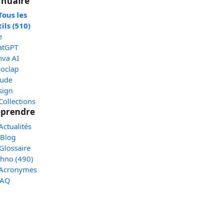
nuaire
Tous les
ils (510)
e
atGPT
nva AI
oclap
aude
sign
Collections
prendre
Actualités
 Blog
Glossaire
chno (490)
 Acronymes
FAQ