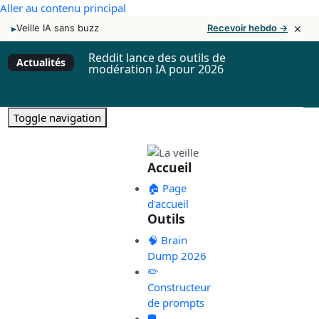
Aller au contenu principal
×
▸
Veille IA sans buzz
Recevoir hebdo →
Reddit lance des outils de
Actualités
modération IA pour 2026
Toggle navigation
Accueil
🏠 Page
d'accueil
Outils
🧠 Brain
Dump 2026
✏️
Constructeur
de prompts
🛡️