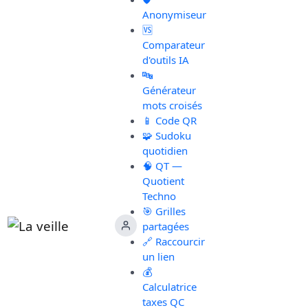
Anonymiseur
🆚
Comparateur
d'outils IA
🔤
Générateur
mots croisés
📱 Code QR
🧩 Sudoku
quotidien
🧠 QT —
Quotient
Techno
🎯 Grilles
partagées
🔗 Raccourcir
un lien
💰
Calculatrice
taxes QC