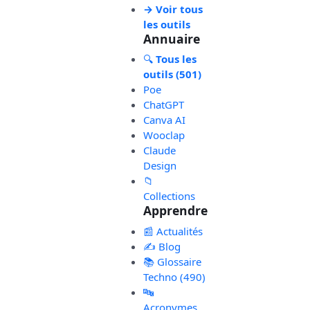
→ Voir tous
les outils
Annuaire
🔍
Tous les
outils (501)
Poe
ChatGPT
Canva AI
Wooclap
Claude
Design
📁
Collections
Apprendre
📰 Actualités
✍️ Blog
📚 Glossaire
Techno (490)
🔤
Acronymes