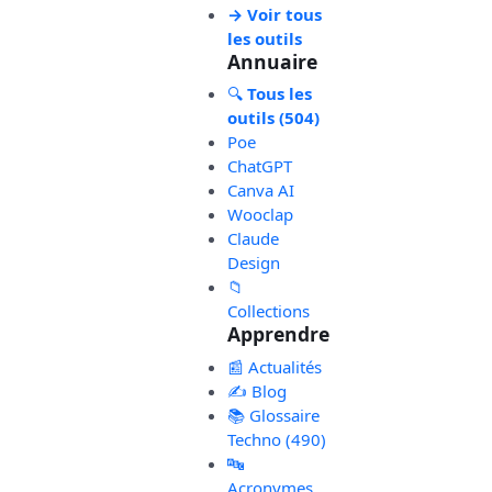
→ Voir tous
les outils
Annuaire
🔍
Tous les
outils (504)
Poe
ChatGPT
Canva AI
Wooclap
Claude
Design
📁
Collections
Apprendre
📰 Actualités
✍️ Blog
📚 Glossaire
Techno (490)
🔤
Acronymes