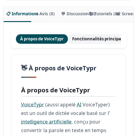
📋 Informations
⭐ Avis (0)
💬 Discussion (0)
📚 Tutoriels (0)
📸 Screen
À propos de VoiceTypr
Fonctionnalités principales
👋 À propos de VoiceTypr
À propos de VoiceTypr
VoiceTypr
(aussi appelé
AI
VoiceTyper)
est un outil de dictée vocale basé sur l’
intelligence artificielle
, conçu pour
convertir la parole en texte en temps