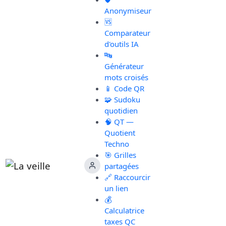
Anonymiseur
🆚
Comparateur
d'outils IA
🔤
Générateur
mots croisés
📱 Code QR
🧩 Sudoku
quotidien
🧠 QT —
Quotient
Techno
🎯 Grilles
partagées
🔗 Raccourcir
un lien
💰
Calculatrice
taxes QC