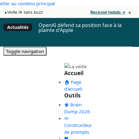
Aller au contenu principal
×
▸
Veille IA sans buzz
Recevoir hebdo →
OpenAI défend sa position face à la
Actualités
plainte d'Apple
Toggle navigation
Accueil
🏠 Page
d'accueil
Outils
🧠 Brain
Dump 2026
✏️
Constructeur
de prompts
🛡️