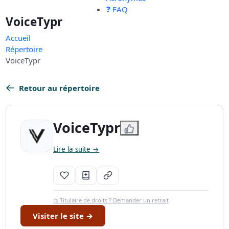
❓ FAQ
VoiceTypr
Accueil
Répertoire
VoiceTypr
Retour au répertoire
VoiceTypr
Lire la suite →
⚖️ Titulaire de droits ? Demander un retrait
Visiter le site →