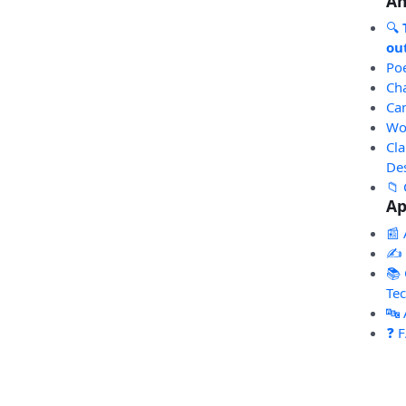
An
🔍
out
Po
Ch
Ca
Wo
Cl
De
📁 
Ap
📰 
✍️
📚 
Te
🔤
❓ 