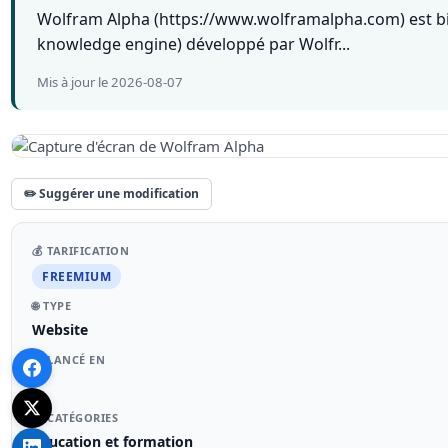
Wolfram Alpha (https://www.wolframalpha.com) est bie
knowledge engine) développé par Wolfr...
Mis à jour le 2026-08-07
✏️ Suggérer une modification
💰 TARIFICATION
FREEMIUM
🌐 TYPE
Website
🚀 LANCÉ EN
–
📁 CATÉGORIES
Éducation et formation