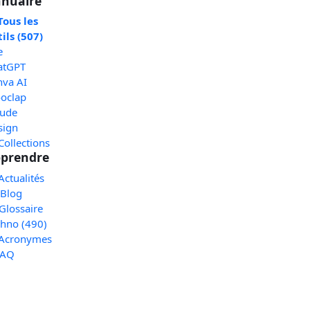
nuaire
Tous les
ils (507)
e
atGPT
nva AI
oclap
aude
sign
Collections
prendre
Actualités
 Blog
Glossaire
chno (490)
 Acronymes
FAQ