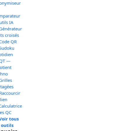
onymiseur
mparateur
utils IA
 Générateur
s croisés
 Code QR
 Sudoku
otidien
 QT —
otient
chno
Grilles
rtagées
Raccourcir
lien
Calculatrice
xes QC
Voir tous
 outils