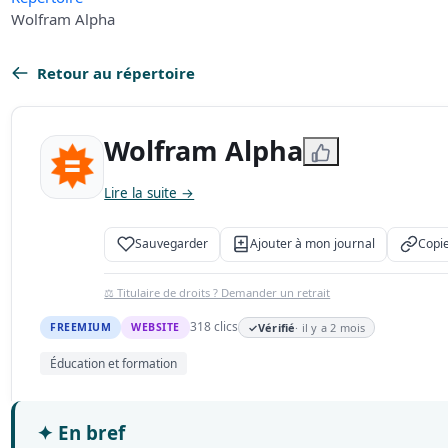
Wolfram Alpha
Retour au répertoire
Wolfram Alpha
Lire la suite →
Sauvegarder
Ajouter à mon journal
Copie
⚖️ Titulaire de droits ? Demander un retrait
318 clics
FREEMIUM
WEBSITE
✓
Vérifié
· il y a 2 mois
Éducation et formation
✦
En bref