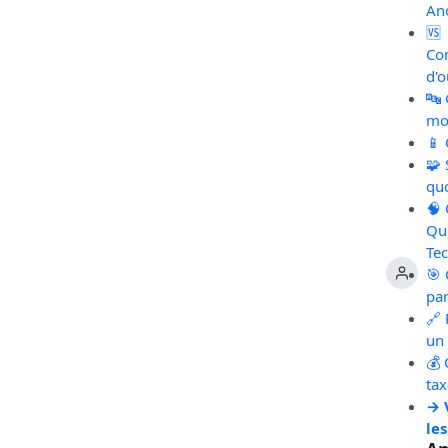
An
🆚
Co
d'o
🔤
mot
📱
🧩
qu
🧠
Qu
Te
🎯 
pa
🔗 
un 
💰 
ta
→ 
les