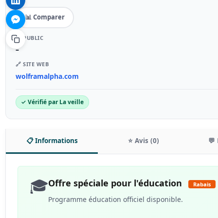
📊 Comparer
🎯 PUBLIC
–
🔗 SITE WEB
wolframalpha.com
✓ Vérifié par La veille
📋 Informations
⭐ Avis (0)
💬 
🎓
Offre spéciale pour l'éducation
Rabais
Programme éducation officiel disponible.