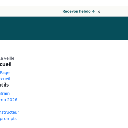
×
Recevoir hebdo →
cueil
 Page
ccueil
tils
Brain
mp 2026
nstructeur
 prompts