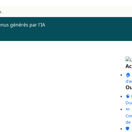
s.
nus générés par l'IA
Ac
🏠
d'a
Ou
🧠 
Du
✏️
Co
de
🛡️