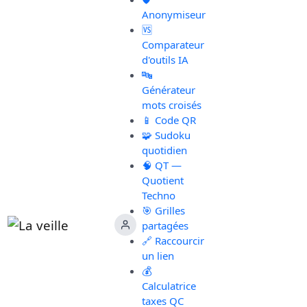
Anonymiseur
🆚
Comparateur
d'outils IA
🔤
Générateur
mots croisés
📱 Code QR
🧩 Sudoku
quotidien
🧠 QT —
Quotient
Techno
🎯 Grilles
partagées
🔗 Raccourcir
un lien
💰
Calculatrice
taxes QC