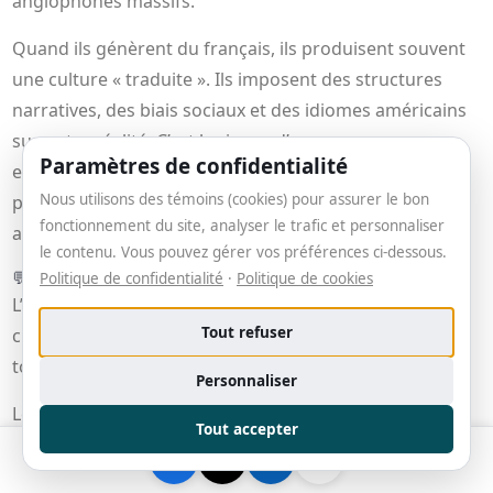
anglophones massifs.
Quand ils génèrent du français, ils produisent souvent
une culture « traduite ». Ils imposent des structures
narratives, des biais sociaux et des idiomes américains
sur notre réalité. C’est le risque d’une « nuance
Paramètres de confidentialité
effacée », où la spécificité de la littérature et de la
Nous utilisons des témoins (cookies) pour assurer le bon
pensée québécoise est diluée dans une soupe
fonctionnement du site, analyser le trafic et personnaliser
algorithmique mondiale.
le contenu. Vous pouvez gérer vos préférences ci-dessous.
💬
Citation
Politique de confidentialité
·
Politique de cookies
L’
IA générative
menace de créer une consanguinité
Tout refuser
culturelle, un effacement probabiliste des nuances où
tout finit par avoir le même goût algorithmique.
Personnaliser
Les éditeurs et créateurs d’ici ont donc une mission
Tout accepter
double : utiliser l’
IA
pour la « découvrabilité », pour que
nos contenus soient trouvés par les nouveaux moteurs