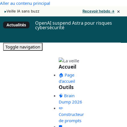
Aller au contenu principal
×
▸
Veille IA sans buzz
Recevoir hebdo →
OpenAI suspend Astra pour risques
Actualités
cybersécurité
Toggle navigation
Accueil
🏠 Page
d'accueil
Outils
🧠 Brain
Dump 2026
✏️
Constructeur
de prompts
🛡️