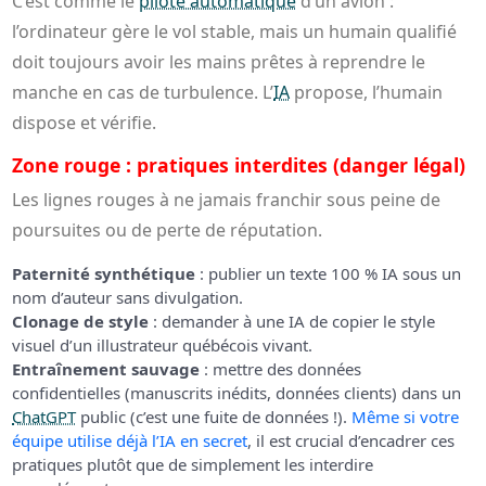
C’est comme le
pilote automatique
d’un avion :
l’ordinateur gère le vol stable, mais un humain qualifié
doit toujours avoir les mains prêtes à reprendre le
manche en cas de turbulence. L’
IA
propose, l’humain
dispose et vérifie.
Zone rouge : pratiques interdites (danger légal)
Les lignes rouges à ne jamais franchir sous peine de
poursuites ou de perte de réputation.
Paternité synthétique
: publier un texte 100 % IA sous un
nom d’auteur sans divulgation.
Clonage de style
: demander à une IA de copier le style
visuel d’un illustrateur québécois vivant.
Entraînement sauvage
: mettre des données
confidentielles (manuscrits inédits, données clients) dans un
ChatGPT
public (c’est une fuite de données !).
Même si votre
équipe utilise déjà l’IA en secret
, il est crucial d’encadrer ces
pratiques plutôt que de simplement les interdire