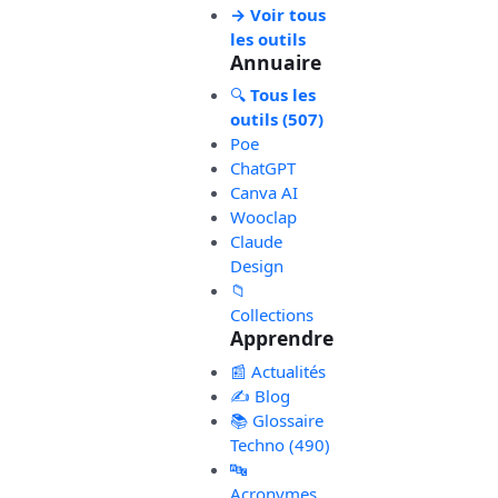
→ Voir tous
les outils
Annuaire
🔍
Tous les
outils (507)
Poe
ChatGPT
Canva AI
Wooclap
Claude
Design
📁
Collections
Apprendre
📰 Actualités
✍️ Blog
📚 Glossaire
Techno (490)
🔤
Acronymes