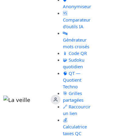
Anonymiseur
🆚
Comparateur
d'outils IA
🔤
Générateur
mots croisés
📱 Code QR
🧩 Sudoku
quotidien
🧠 QT —
Quotient
Techno
🎯 Grilles
partagées
🔗 Raccourcir
un lien
💰
Calculatrice
taxes QC