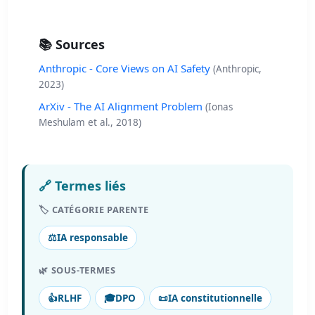
📚 Sources
Anthropic - Core Views on AI Safety
(Anthropic,
2023)
ArXiv - The AI Alignment Problem
(Ionas
Meshulam et al., 2018)
🔗 Termes liés
🏷️ CATÉGORIE PARENTE
⚖️
IA responsable
🌿 SOUS-TERMES
👍
RLHF
🎓
DPO
📜
IA constitutionnelle