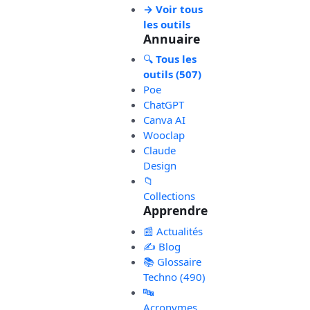
→ Voir tous
les outils
Annuaire
🔍
Tous les
outils (507)
Poe
ChatGPT
Canva AI
Wooclap
Claude
Design
📁
Collections
Apprendre
📰 Actualités
✍️ Blog
📚 Glossaire
Techno (490)
🔤
Acronymes