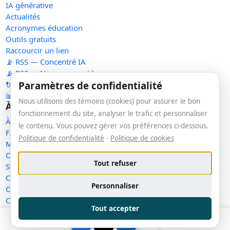
IA générative
Actualités
Acronymes éducation
Outils gratuits
Raccourcir un lien
📡 RSS — Concentré IA
📡 RSS — Nouveaux outils
Paramètres de confidentialité
🔌 API publique
📊 Statistiques
Nous utilisons des témoins (cookies) pour assurer le bon
À propos
fonctionnement du site, analyser le trafic et personnaliser
À propos
le contenu. Vous pouvez gérer vos préférences ci-dessous.
FAQ
Politique de confidentialité
·
Politique de cookies
Méthodologie
Contact
Tout refuser
Statut des services
Confidentialité
Personnaliser
Conditions d'utilisation
Conditions de vente
Tout accepter
Cookies
Exercer mes droits