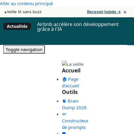
Aller au contenu principal
×
▸
Veille IA sans buzz
Recevoir hebdo →
Airbnb accélère son développement
Actualités
grâce à l'IA
Toggle navigation
Accueil
🏠 Page
d'accueil
Outils
🧠 Brain
Dump 2026
✏️
Constructeur
de prompts
🛡️