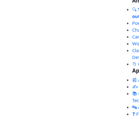
An
🔍
out
Po
Ch
Ca
Wo
Cl
De
📁 
Ap
📰 
✍️
📚 
Te
🔤
❓ 