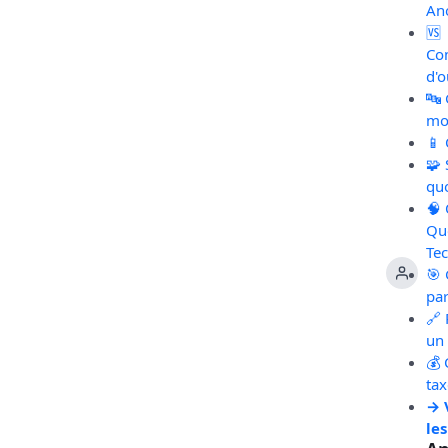
An
🆚
Co
d'o
🔤
mot
📱
🧩
qu
🧠
Qu
Te
🎯 
pa
🔗 
un 
💰 
ta
→ 
les