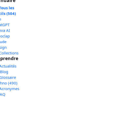
nuaire
Tous les
ils (504)
e
atGPT
nva AI
oclap
aude
sign
Collections
prendre
Actualités
 Blog
Glossaire
chno (490)
 Acronymes
FAQ