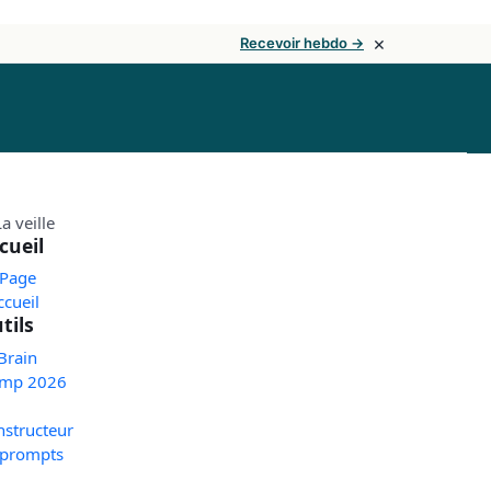
×
Recevoir hebdo →
cueil
 Page
ccueil
tils
Brain
mp 2026
nstructeur
 prompts