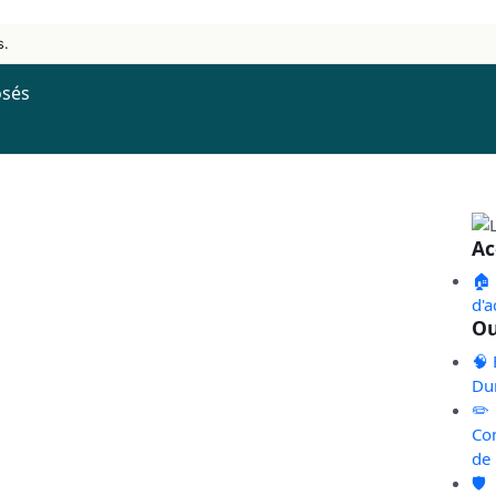
s.
osés
Ac
🏠
d'a
Ou
🧠 
Du
✏️
Co
de
🛡️