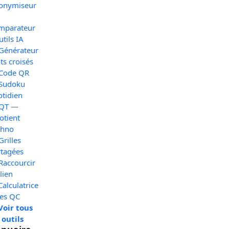
onymiseur
mparateur
utils IA
 Générateur
s croisés
 Code QR
 Sudoku
otidien
 QT —
otient
chno
Grilles
rtagées
Raccourcir
lien
Calculatrice
xes QC
Voir tous
 outils