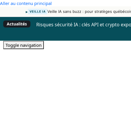
Aller au contenu principal
▸
Veille IA sans buzz : pour stratèges québécoi
VEILLE IA
Actualités
Risques sécurité IA : clés API et crypto exp
Toggle navigation