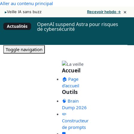
Aller au contenu principal
×
▸
Veille IA sans buzz
Recevoir hebdo →
OpenAI suspend Astra pour risques
Actualités
de cybersécurité
Toggle navigation
Accueil
🏠 Page
d'accueil
Outils
🧠 Brain
Dump 2026
✏️
Constructeur
de prompts
🛡️