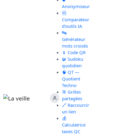
Anonymiseur
🆚
Comparateur
d'outils IA
🔤
Générateur
mots croisés
📱 Code QR
🧩 Sudoku
quotidien
🧠 QT —
Quotient
Techno
🎯 Grilles
partagées
🔗 Raccourcir
un lien
💰
Calculatrice
taxes QC