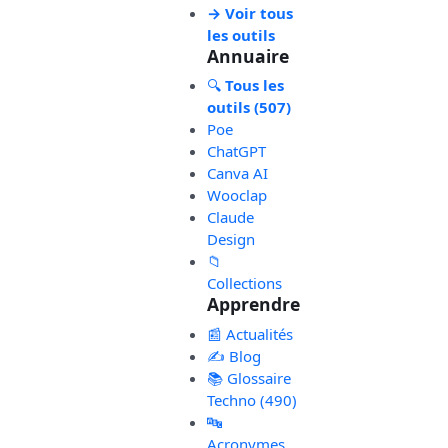
→ Voir tous
les outils
Annuaire
🔍
Tous les
outils (507)
Poe
ChatGPT
Canva AI
Wooclap
Claude
Design
📁
Collections
Apprendre
📰 Actualités
✍️ Blog
📚 Glossaire
Techno (490)
🔤
Acronymes