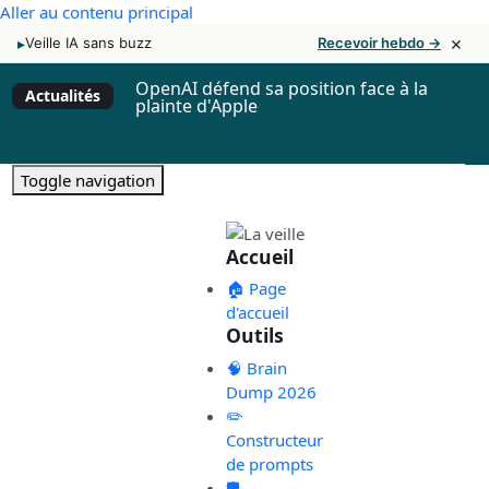
Aller au contenu principal
×
▸
Veille IA sans buzz
Recevoir hebdo →
OpenAI défend sa position face à la
Actualités
plainte d'Apple
Toggle navigation
Accueil
🏠 Page
d'accueil
Outils
🧠 Brain
Dump 2026
✏️
Constructeur
de prompts
🛡️