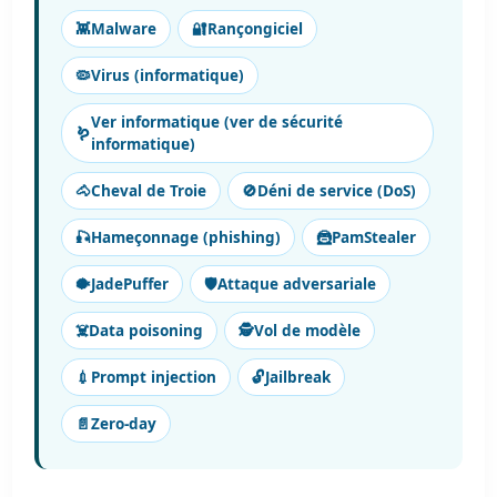
👾
Malware
🔐
Rançongiciel
🦠
Virus (informatique)
Ver informatique (ver de sécurité
🪱
informatique)
🐴
Cheval de Troie
🚫
Déni de service (DoS)
🎣
Hameçonnage (phishing)
🦹
PamStealer
🐡
JadePuffer
🛡️
Attaque adversariale
☠️
Data poisoning
🕵️
Vol de modèle
💉
Prompt injection
🔓
Jailbreak
📄
Zero-day