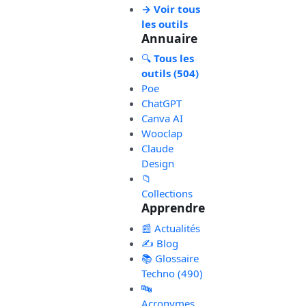
→ Voir tous
les outils
Annuaire
🔍
Tous les
outils (504)
Poe
ChatGPT
Canva AI
Wooclap
Claude
Design
📁
Collections
Apprendre
📰 Actualités
✍️ Blog
📚 Glossaire
Techno (490)
🔤
Acronymes