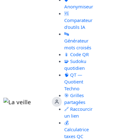
Anonymiseur
🆚
Comparateur
d'outils IA
🔤
Générateur
mots croisés
📱 Code QR
🧩 Sudoku
quotidien
🧠 QT —
Quotient
Techno
🎯 Grilles
partagées
🔗 Raccourcir
un lien
💰
Calculatrice
taxes QC