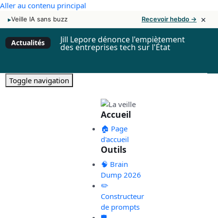
Aller au contenu principal
×
▸
Veille IA sans buzz
Recevoir hebdo →
Jill Lepore dénonce l'empiètement
Actualités
des entreprises tech sur l'État
Toggle navigation
Accueil
🏠 Page
d'accueil
Outils
🧠 Brain
Dump 2026
✏️
Constructeur
de prompts
🛡️