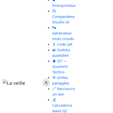
Anonymiseur
🆚
Comparateur
d'outils IA
🔤
Générateur
mots croisés
📱 Code QR
🧩 Sudoku
quotidien
🧠 QT —
Quotient
Techno
🎯 Grilles
partagées
🔗 Raccourcir
un lien
💰
Calculatrice
taxes QC