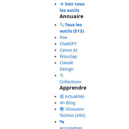
→ Voir tous
les outils
Annuaire
🔍
Tous les
outils (513)
Poe
ChatGPT
Canva AI
Wooclap
Claude
Design
📁
Collections
Apprendre
📰 Actualités
✍️ Blog
📚 Glossaire
Techno (490)
🔤
Acronymes