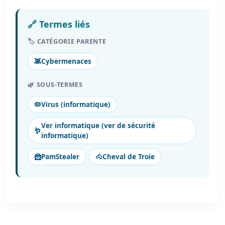
🔗 Termes liés
🏷️ CATÉGORIE PARENTE
👾
Cybermenaces
🌿 SOUS-TERMES
🦠
Virus (informatique)
Ver informatique (ver de sécurité
🪱
informatique)
🦹
PamStealer
🐴
Cheval de Troie