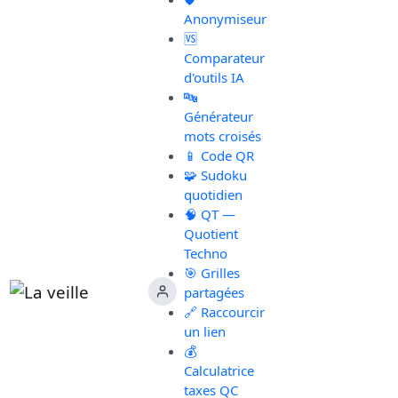
Anonymiseur
🆚
Comparateur
d'outils IA
🔤
Générateur
mots croisés
📱 Code QR
🧩 Sudoku
quotidien
🧠 QT —
Quotient
Techno
🎯 Grilles
partagées
🔗 Raccourcir
un lien
💰
Calculatrice
taxes QC