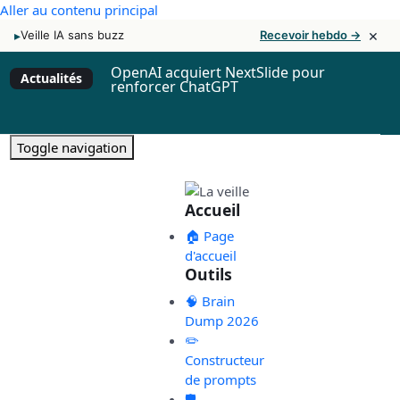
Aller au contenu principal
×
▸
Veille IA sans buzz
Recevoir hebdo →
OpenAI acquiert NextSlide pour
Actualités
renforcer ChatGPT
Toggle navigation
Accueil
🏠 Page
d'accueil
Outils
🧠 Brain
Dump 2026
✏️
Constructeur
de prompts
🛡️