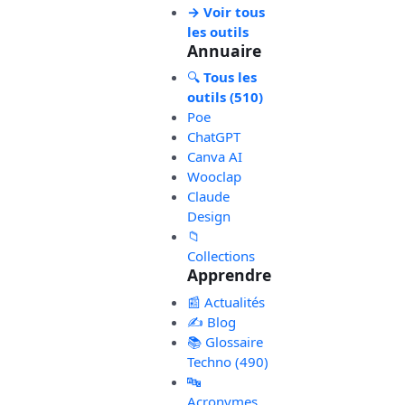
→ Voir tous
les outils
Annuaire
🔍
Tous les
outils (510)
Poe
ChatGPT
Canva AI
Wooclap
Claude
Design
📁
Collections
Apprendre
📰 Actualités
✍️ Blog
📚 Glossaire
Techno (490)
🔤
Acronymes