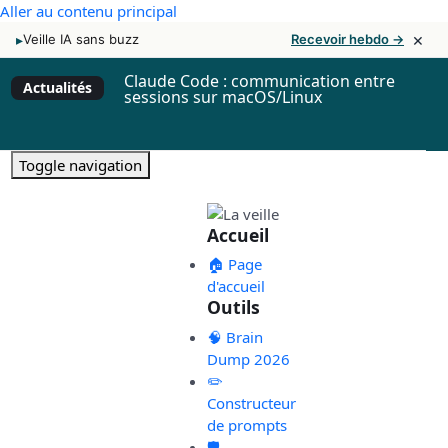
Aller au contenu principal
×
▸
Veille IA sans buzz
Recevoir hebdo →
Claude Code : communication entre
Actualités
sessions sur macOS/Linux
Toggle navigation
Accueil
🏠 Page
d'accueil
Outils
🧠 Brain
Dump 2026
✏️
Constructeur
de prompts
🛡️