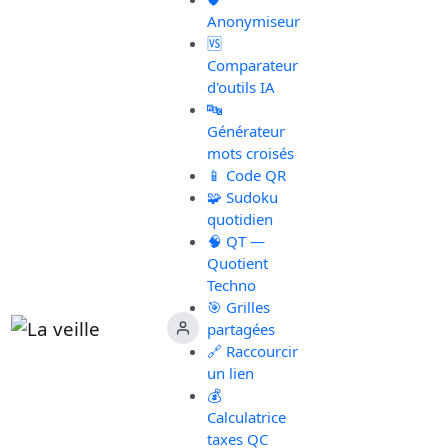
Anonymiseur
🆚
Comparateur
d'outils IA
🔤
Générateur
mots croisés
📱 Code QR
🧩 Sudoku
quotidien
🧠 QT —
Quotient
Techno
🎯 Grilles
partagées
🔗 Raccourcir
un lien
💰
Calculatrice
taxes QC