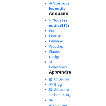
→ Voir tous
les outils
Annuaire
🔍
Tous les
outils (510)
Poe
ChatGPT
Canva AI
Wooclap
Claude
Design
📁
Collections
Apprendre
📰 Actualités
✍️ Blog
📚 Glossaire
Techno (490)
🔤
Acronymes