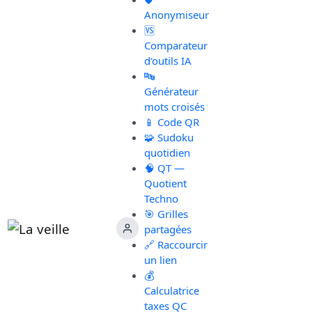
Anonymiseur
🆚
Comparateur
d'outils IA
🔤
Générateur
mots croisés
📱 Code QR
🧩 Sudoku
quotidien
🧠 QT —
Quotient
Techno
🎯 Grilles
partagées
🔗 Raccourcir
un lien
💰
Calculatrice
taxes QC