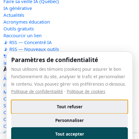
Faire sa veille IA (Québec)
IA générative
Actualités
Acronymes éducation
Outils gratuits
Raccourcir un lien
📡 RSS — Concentré IA
📡 RSS — Nouveaux outils
🔌 API publique
Paramètres de confidentialité
📊 Statistiques
À propos
Nous utilisons des témoins (cookies) pour assurer le bon
fonctionnement du site, analyser le trafic et personnaliser
À propos
le contenu. Vous pouvez gérer vos préférences ci-dessous.
FAQ
Politique de confidentialité
·
Politique de cookies
Méthodologie
Contact
Statut des services
Tout refuser
Confidentialité
Conditions d'utilisation
Personnaliser
Conditions de vente
Cookies
Tout accepter