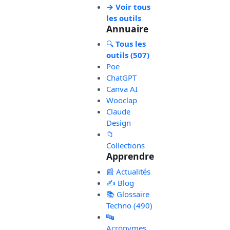
→ Voir tous
les outils
Annuaire
🔍
Tous les
outils (507)
Poe
ChatGPT
Canva AI
Wooclap
Claude
Design
📁
Collections
Apprendre
📰 Actualités
✍️ Blog
📚 Glossaire
Techno (490)
🔤
Acronymes