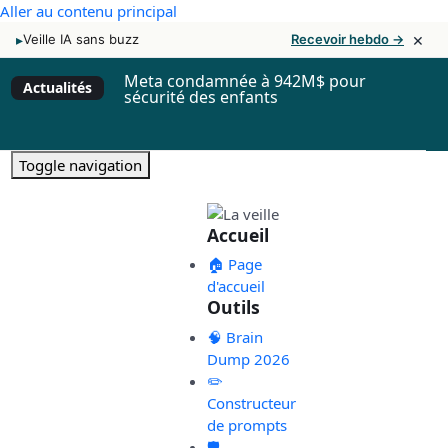
Aller au contenu principal
×
▸
Veille IA sans buzz
Recevoir hebdo →
Meta condamnée à 942M$ pour
Actualités
sécurité des enfants
Toggle navigation
Accueil
🏠 Page
d'accueil
Outils
🧠 Brain
Dump 2026
✏️
Constructeur
de prompts
🛡️