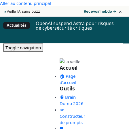
Aller au contenu principal
×
▸
Veille IA sans buzz
Recevoir hebdo →
OpenAI suspend Astra pour risques
Actualités
de cybersécurité critiques
Toggle navigation
Accueil
🏠 Page
d'accueil
Outils
🧠 Brain
Dump 2026
✏️
Constructeur
de prompts
🛡️