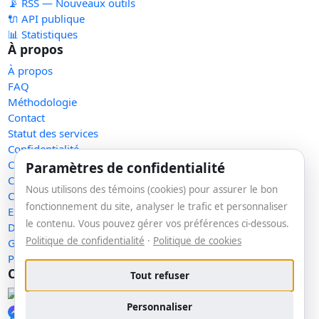
📡 RSS — Nouveaux outils
🔌 API publique
📊 Statistiques
À propos
À propos
FAQ
Méthodologie
Contact
Statut des services
Confidentialité
Conditions d'utilisation
Paramètres de confidentialité
Conditions de vente
Nous utilisons des témoins (cookies) pour assurer le bon
Cookies
fonctionnement du site, analyser le trafic et personnaliser
Exercer mes droits
le contenu. Vous pouvez gérer vos préférences ci-dessous.
Demande de retrait
Politique de confidentialité
·
Politique de cookies
Gérer les témoins
Plan du site
Communauté
Tout refuser
Facebook
Personnaliser
Messenger