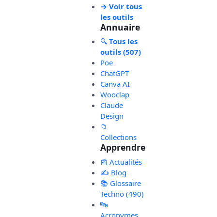
→ Voir tous
les outils
Annuaire
🔍
Tous les
outils (507)
Poe
ChatGPT
Canva AI
Wooclap
Claude
Design
📁
Collections
Apprendre
📰 Actualités
✍️ Blog
📚 Glossaire
Techno (490)
🔤
Acronymes