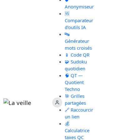
Anonymiseur
🆚
Comparateur
d'outils IA
🔤
Générateur
mots croisés
📱 Code QR
🧩 Sudoku
quotidien
🧠 QT —
Quotient
Techno
🎯 Grilles
partagées
🔗 Raccourcir
un lien
💰
Calculatrice
taxes QC