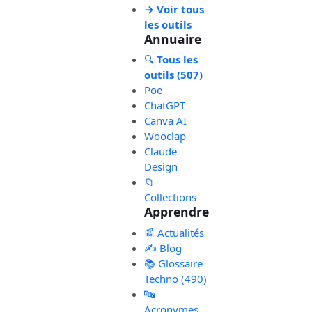
→ Voir tous
les outils
Annuaire
🔍
Tous les
outils (507)
Poe
ChatGPT
Canva AI
Wooclap
Claude
Design
📁
Collections
Apprendre
📰 Actualités
✍️ Blog
📚 Glossaire
Techno (490)
🔤
Acronymes