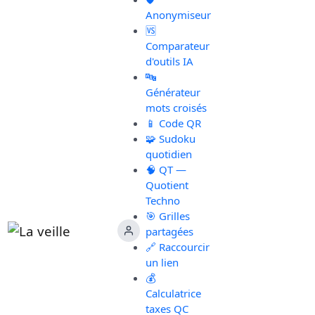
Anonymiseur
🆚
Comparateur
d'outils IA
🔤
Générateur
mots croisés
📱 Code QR
🧩 Sudoku
quotidien
🧠 QT —
Quotient
Techno
🎯 Grilles
partagées
🔗 Raccourcir
un lien
💰
Calculatrice
taxes QC