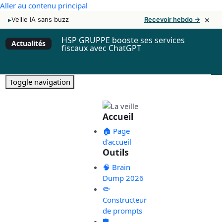
Aller au contenu principal
×
▸
Veille IA sans buzz
Recevoir hebdo →
HSP GRUPPE booste ses services
Actualités
fiscaux avec ChatGPT
Toggle navigation
Accueil
🏠 Page
d'accueil
Outils
🧠 Brain
Dump 2026
✏️
Constructeur
de prompts
🛡️