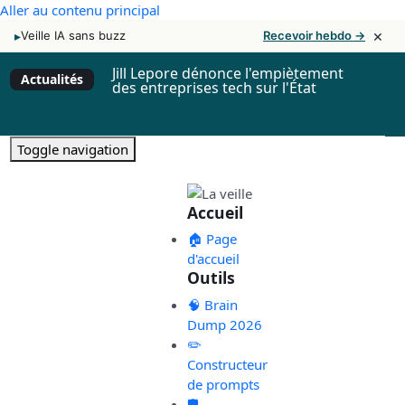
Aller au contenu principal
×
▸
Veille IA sans buzz
Recevoir hebdo →
Jill Lepore dénonce l'empiètement
Actualités
des entreprises tech sur l'État
Toggle navigation
Accueil
🏠 Page
d'accueil
Outils
🧠 Brain
Dump 2026
✏️
Constructeur
de prompts
🛡️