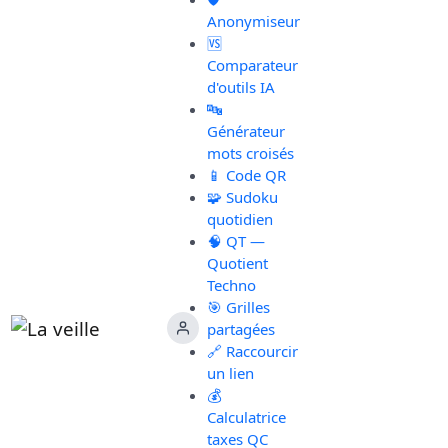
Anonymiseur
🆚
Comparateur
d'outils IA
🔤
Générateur
mots croisés
📱 Code QR
🧩 Sudoku
quotidien
🧠 QT —
Quotient
Techno
🎯 Grilles
partagées
🔗 Raccourcir
un lien
💰
Calculatrice
taxes QC