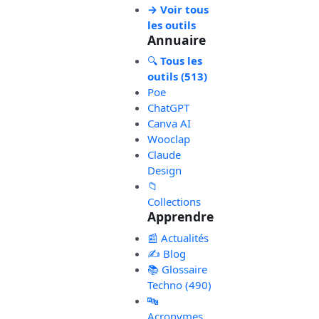
→ Voir tous
les outils
Annuaire
🔍
Tous les
outils (513)
Poe
ChatGPT
Canva AI
Wooclap
Claude
Design
📁
Collections
Apprendre
📰 Actualités
✍️ Blog
📚 Glossaire
Techno (490)
🔤
Acronymes