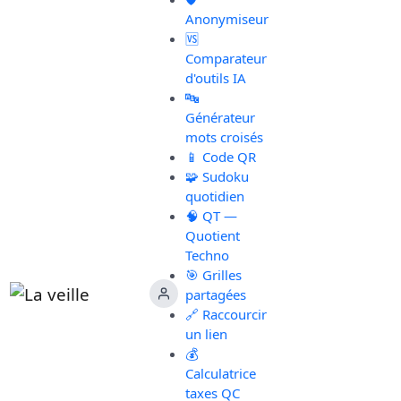
Anonymiseur
🆚
Comparateur
d'outils IA
🔤
Générateur
mots croisés
📱 Code QR
🧩 Sudoku
quotidien
🧠 QT —
Quotient
Techno
🎯 Grilles
partagées
🔗 Raccourcir
un lien
💰
Calculatrice
taxes QC