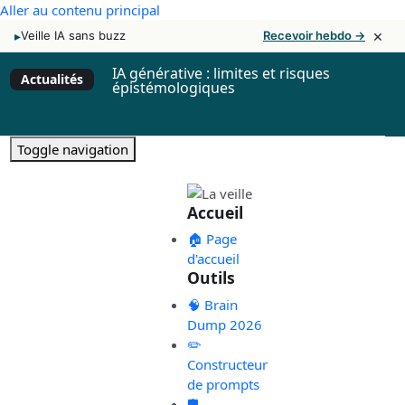
Aller au contenu principal
×
▸
Veille IA sans buzz
Recevoir hebdo →
IA générative : limites et risques
Actualités
épistémologiques
Toggle navigation
Accueil
🏠 Page
d'accueil
Outils
🧠 Brain
Dump 2026
✏️
Constructeur
de prompts
🛡️