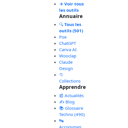
→ Voir tous
les outils
Annuaire
🔍
Tous les
outils (501)
Poe
ChatGPT
Canva AI
Wooclap
Claude
Design
📁
Collections
Apprendre
📰 Actualités
✍️ Blog
📚 Glossaire
Techno (490)
🔤
Acronymes