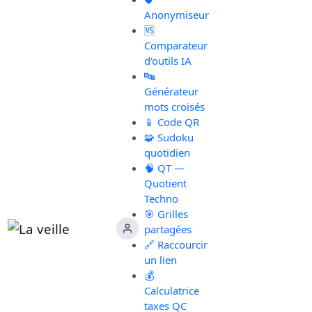
Anonymiseur
🆚
Comparateur
d'outils IA
🔤
Générateur
mots croisés
📱 Code QR
🧩 Sudoku
quotidien
🧠 QT —
Quotient
Techno
🎯 Grilles
partagées
🔗 Raccourcir
un lien
💰
Calculatrice
taxes QC