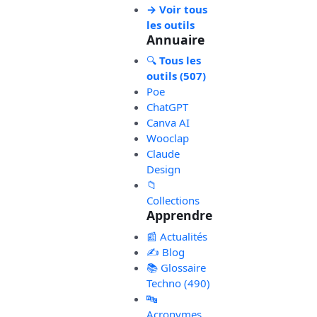
→ Voir tous
les outils
Annuaire
🔍
Tous les
outils (507)
Poe
ChatGPT
Canva AI
Wooclap
Claude
Design
📁
Collections
Apprendre
📰 Actualités
✍️ Blog
📚 Glossaire
Techno (490)
🔤
Acronymes