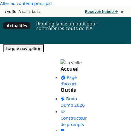
Aller au contenu principal
×
▸
Veille IA sans buzz
Recevoir hebdo →
Rippling lance un outil pour
Actualités
contrôler les coûts de l'IA
Toggle navigation
Accueil
🏠 Page
d'accueil
Outils
🧠 Brain
Dump 2026
✏️
Constructeur
de prompts
🛡️