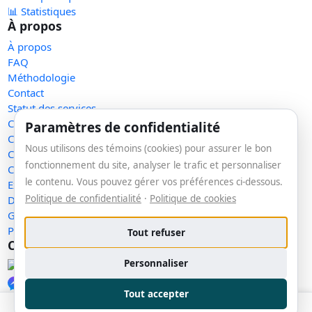
📊 Statistiques
À propos
À propos
FAQ
Méthodologie
Contact
Statut des services
Confidentialité
Paramètres de confidentialité
Conditions d'utilisation
Nous utilisons des témoins (cookies) pour assurer le bon
Conditions de vente
fonctionnement du site, analyser le trafic et personnaliser
Cookies
le contenu. Vous pouvez gérer vos préférences ci-dessous.
Exercer mes droits
Politique de confidentialité
·
Politique de cookies
Demande de retrait
Gérer les témoins
Plan du site
Tout refuser
Communauté
Personnaliser
Facebook
Messenger
Tout accepter
LinkedIn