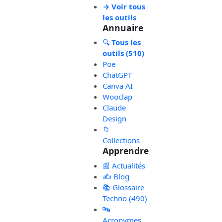
→ Voir tous
les outils
Annuaire
🔍
Tous les
outils (510)
Poe
ChatGPT
Canva AI
Wooclap
Claude
Design
📁
Collections
Apprendre
📰 Actualités
✍️ Blog
📚 Glossaire
Techno (490)
🔤
Acronymes