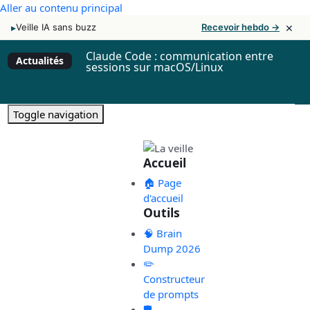
Aller au contenu principal
×
▸
Veille IA sans buzz
Recevoir hebdo →
Claude Code : communication entre
Actualités
sessions sur macOS/Linux
Toggle navigation
Accueil
🏠 Page
d'accueil
Outils
🧠 Brain
Dump 2026
✏️
Constructeur
de prompts
🛡️