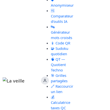
Anonymiseur
🆚
Comparateur
d'outils IA
🔤
Générateur
mots croisés
📱 Code QR
🧩 Sudoku
quotidien
🧠 QT —
Quotient
Techno
🎯 Grilles
partagées
🔗 Raccourcir
un lien
💰
Calculatrice
taxes QC