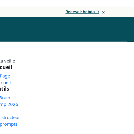
×
Recevoir hebdo →
cueil
 Page
ccueil
tils
Brain
mp 2026
nstructeur
 prompts