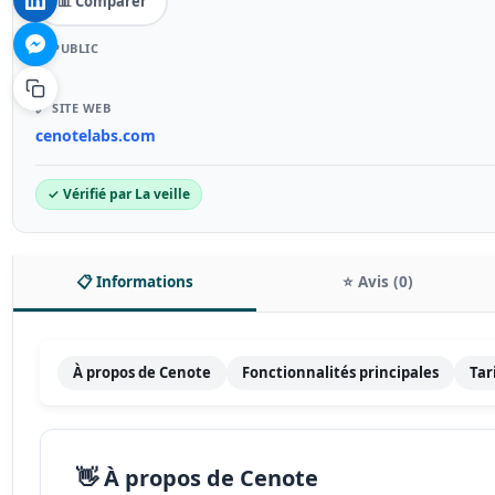
📊 Comparer
🎯 PUBLIC
–
🔗 SITE WEB
cenotelabs.com
✓ Vérifié par La veille
📋 Informations
⭐ Avis (0)
À propos de Cenote
Fonctionnalités principales
Tar
👋 À propos de Cenote