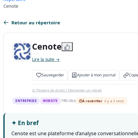
Cenote
Retour au répertoire
Cenote
Lire la suite →
Sauvegarder
Ajouter à mon journal
Copie
⚖️ Titulaire de droits ? Demander un retrait
190 clics
ENTREPRISE
WEBSITE
🕒
À revérifier
· il y a 3 mois
✦
En bref
Cenote est une plateforme d’analyse conversationnelle al