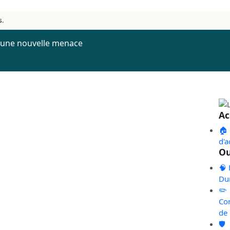
s.
 : une nouvelle menace
Ac
🏠
d'a
Ou
🧠 
Du
✏️
Co
de
🛡️