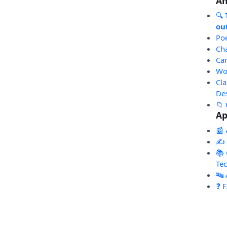
An
🔍
out
Po
Ch
Ca
Wo
Cl
De
📁 
Ap
📰 
✍️
📚 
Te
🔤
❓ 