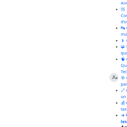
An
🆚
Co
d'o
🔤
mot
📱
🧩
qu
🧠
Qu
Te
🎯 
pa
🔗 
un 
💰 
ta
→ 
les