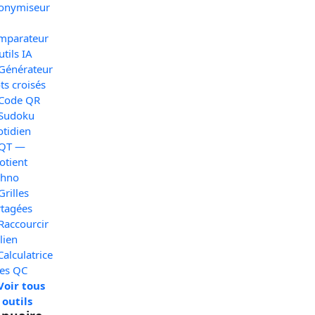
onymiseur
mparateur
utils IA
 Générateur
s croisés
 Code QR
 Sudoku
otidien
 QT —
otient
chno
Grilles
rtagées
Raccourcir
lien
Calculatrice
xes QC
Voir tous
 outils