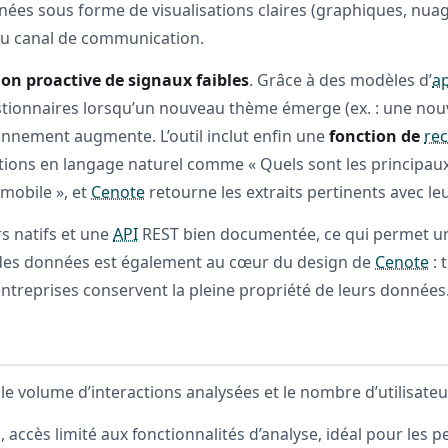
nnées sous forme de visualisations claires (graphiques, nua
 ou canal de communication.
ion proactive de signaux faibles
. Grâce à des modèles d’
a
 gestionnaires lorsqu’un nouveau thème émerge (ex. : une no
onnement augmente. L’outil inclut enfin une
fonction de
re
tions en langage naturel comme « Quels sont les principaux 
 mobile », et
Cenote
retourne les extraits pertinents avec le
rs natifs et une
API
REST bien documentée, ce qui permet un
é des données est également au cœur du design de
Cenote
: 
 entreprises conservent la pleine propriété de leurs données
e volume d’interactions analysées et le nombre d’utilisateur
, accès limité aux fonctionnalités d’analyse, idéal pour les p