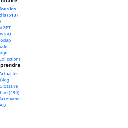
nuaire
Tous les
ils (513)
e
atGPT
nva AI
oclap
aude
sign
Collections
prendre
Actualités
 Blog
Glossaire
chno (490)
 Acronymes
FAQ