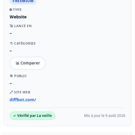
FREEMIUM
🌐 TYPE
Website
🚀 LANCÉ EN
–
📁 CATÉGORIES
–
📊 Comparer
🎯 PUBLIC
–
🔗 SITE WEB
diffbot.com/
✓ Vérifié par La veille
Mis à jour le 9 août 2026