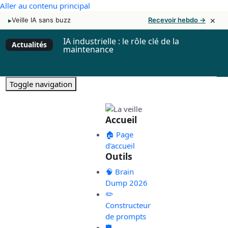
Aller au contenu principal
×
▸
Veille IA sans buzz
Recevoir hebdo →
IA industrielle : le rôle clé de la
Actualités
maintenance
Toggle navigation
Accueil
🏠 Page
d'accueil
Outils
🧠 Brain
Dump 2026
✏️
Constructeur
de prompts
🛡️