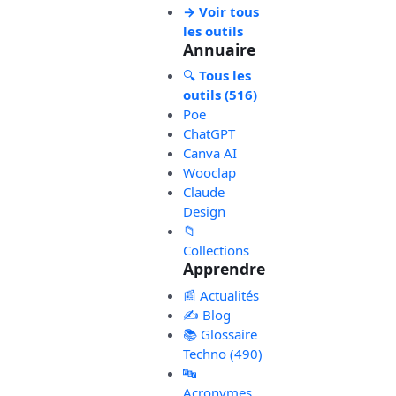
→ Voir tous
les outils
Annuaire
🔍
Tous les
outils (516)
Poe
ChatGPT
Canva AI
Wooclap
Claude
Design
📁
Collections
Apprendre
📰 Actualités
✍️ Blog
📚 Glossaire
Techno (490)
🔤
Acronymes