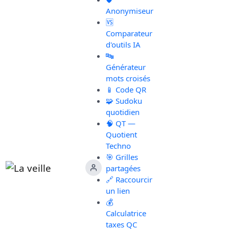
Anonymiseur
🆚
Comparateur
d'outils IA
🔤
Générateur
mots croisés
📱 Code QR
🧩 Sudoku
quotidien
🧠 QT —
Quotient
Techno
🎯 Grilles
partagées
🔗 Raccourcir
un lien
💰
Calculatrice
taxes QC