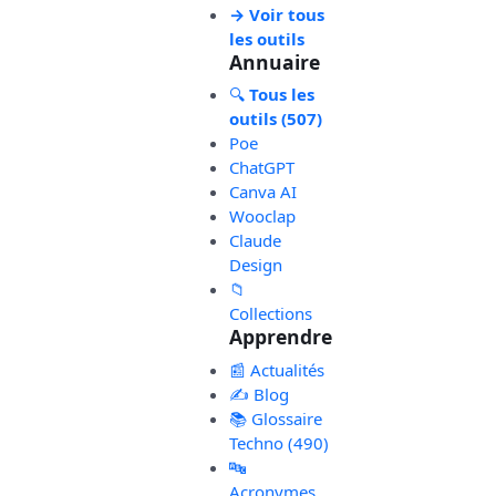
→ Voir tous
les outils
Annuaire
🔍
Tous les
outils (507)
Poe
ChatGPT
Canva AI
Wooclap
Claude
Design
📁
Collections
Apprendre
📰 Actualités
✍️ Blog
📚 Glossaire
Techno (490)
🔤
Acronymes