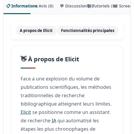
📋 Informations
⭐ Avis (0)
💬 Discussion (0)
📚 Tutoriels (8)
📸 Screen
A propos de Elicit
Fonctionnalités principales
Tarif
👋 À propos de Elicit
Face a une explosion du volume de
publications scientifiques, les méthodes
traditionnelles de recherche
bibliographique atteignent leurs limites.
Elicit
se positionne comme un assistant
de recherche
IA
qui automatisé les
étapes les plus chronophages de