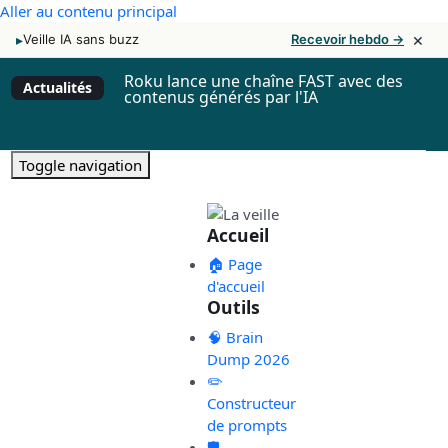
Aller au contenu principal
×
▸
Veille IA sans buzz
Recevoir hebdo →
Roku lance une chaîne FAST avec des
Actualités
contenus générés par l'IA
Toggle navigation
Accueil
🏠 Page
d'accueil
Outils
🧠 Brain
Dump 2026
✏️
Constructeur
de prompts
🛡️