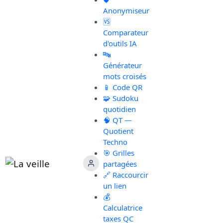
Anonymiseur
🆚
Comparateur
d'outils IA
🔤
Générateur
mots croisés
📱 Code QR
🧩 Sudoku
quotidien
🧠 QT —
Quotient
Techno
🎯 Grilles
partagées
🔗 Raccourcir
un lien
💰
Calculatrice
taxes QC