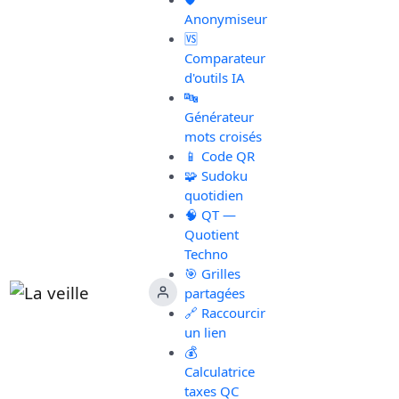
Anonymiseur
🆚
Comparateur
d'outils IA
🔤
Générateur
mots croisés
📱 Code QR
🧩 Sudoku
quotidien
🧠 QT —
Quotient
Techno
🎯 Grilles
partagées
🔗 Raccourcir
un lien
💰
Calculatrice
taxes QC