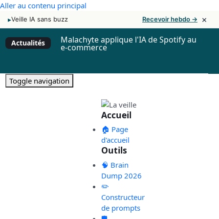
Aller au contenu principal
×
▸
Veille IA sans buzz
Recevoir hebdo →
Malachyte applique l'IA de Spotify au
Actualités
e-commerce
Toggle navigation
Accueil
🏠 Page
d'accueil
Outils
🧠 Brain
Dump 2026
✏️
Constructeur
de prompts
🛡️