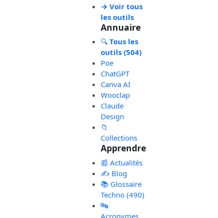
→ Voir tous
les outils
Annuaire
🔍
Tous les
outils (504)
Poe
ChatGPT
Canva AI
Wooclap
Claude
Design
📁
Collections
Apprendre
📰 Actualités
✍️ Blog
📚 Glossaire
Techno (490)
🔤
Acronymes