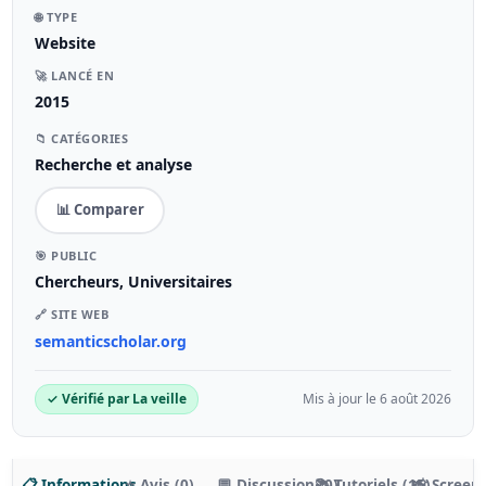
🌐 TYPE
Website
🚀 LANCÉ EN
2015
📁 CATÉGORIES
Recherche et analyse
📊 Comparer
🎯 PUBLIC
Chercheurs, Universitaires
🔗 SITE WEB
semanticscholar.org
✓ Vérifié par La veille
Mis à jour le 6 août 2026
📋 Informations
⭐ Avis (0)
💬 Discussion (0)
📚 Tutoriels (15)
📸 Screen