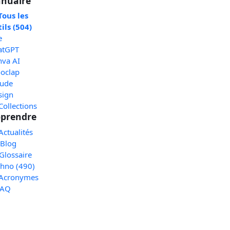
nuaire
Tous les
ils (504)
e
atGPT
nva AI
oclap
aude
sign
Collections
prendre
Actualités
 Blog
Glossaire
chno (490)
 Acronymes
FAQ