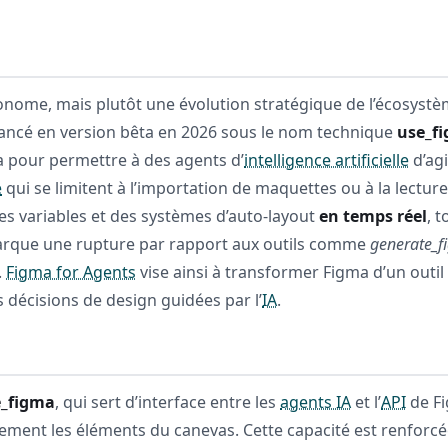
nome, mais plutôt une évolution stratégique de l’écosystèm
. Lancé en version bêta en 2026 sous le nom technique
use_f
 pour permettre à des agents d’
intelligence artificielle
d’ag
e
qui se limitent à l’importation de maquettes ou à la lectur
des variables et des systèmes d’auto-layout
en temps réel
, 
marque une rupture par rapport aux outils comme
generate_f
.
Figma for Agents
vise ainsi à transformer Figma d’un outil 
 décisions de design guidées par l’
IA
.
e_figma
, qui sert d’interface entre les
agents IA
et l’
API
de Fi
ectement les éléments du canevas. Cette capacité est renforc