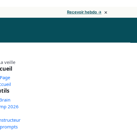
×
Recevoir hebdo →
cueil
 Page
ccueil
tils
Brain
mp 2026
nstructeur
 prompts