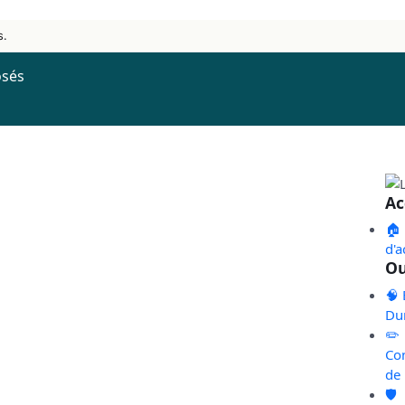
s.
osés
Ac
🏠
d'a
Ou
🧠 
Du
✏️
Co
de
🛡️