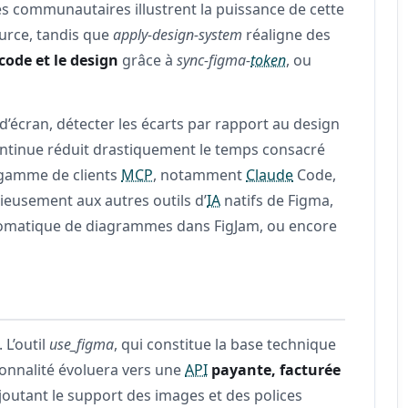
es communautaires illustrent la puissance de cette
urce, tandis que
apply-design-system
réaligne des
code et le design
grâce à
sync-figma-
token
, ou
d’écran, détecter les écarts par rapport au design
ontinue réduit drastiquement le temps consacré
e gamme de clients
MCP
, notamment
Claude
Code,
ieusement aux autres outils d’
IA
natifs de Figma,
 automatique de diagrammes dans FigJam, ou encore
 L’outil
use_figma
, qui constitue la base technique
ionnalité évoluera vers une
API
payante, facturée
ajoutant le support des images et des polices