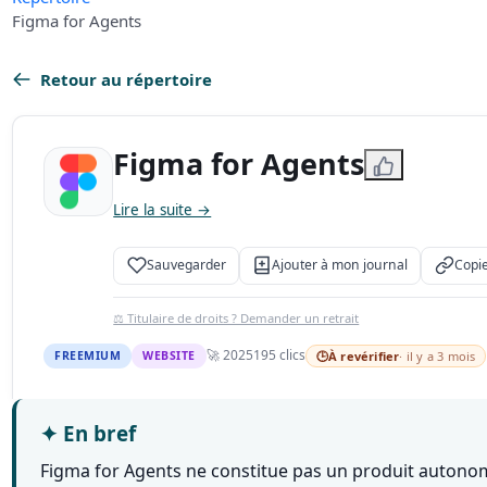
Figma for Agents
Retour au répertoire
Figma for Agents
Lire la suite →
Sauvegarder
Ajouter à mon journal
Copie
⚖️ Titulaire de droits ? Demander un retrait
🚀 2025
195 clics
FREEMIUM
WEBSITE
🕒
À revérifier
· il y a 3 mois
✦
En bref
Figma for Agents ne constitue pas un produit autonome