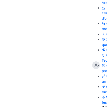
An
🆚
Co
d'o
🔤
mot
📱
🧩
qu
🧠
Qu
Te
🎯 
pa
🔗 
un 
💰 
ta
→ 
les