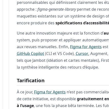
personnalisables qui définissent clairement les é
approche :
figma-generate-library
permet de reconst
maquettes existantes sur un système de design offi
encore produire des
spécifications d’accessibilit
Une autre innovation majeure est la fonction d’
au
system, puis proposer et appliquer automatiquem
aux revues manuelles. Enfin,
Figma for Agents
est
GitHub Copilot
(CLI et VS Code),
Cursor
, Augment, 
tels que Jambot (idéation et cartes mentales), Fi
la synthèse intelligente des retours d’équipe.
Tarification
À ce jour,
Figma for Agents
n’est pas commercialisé
de cette initiative, est disponible
gratuitement en
à l’usage
, une fois la phase bêta terminée. Les fu