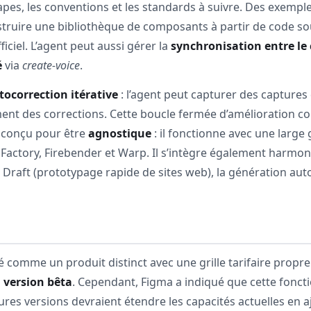
tapes, les conventions et les standards à suivre. Des exempl
ruire une bibliothèque de composants à partir de code so
ciel. L’agent peut aussi gérer la
synchronisation entre le 
é
via
create-voice
.
tocorrection itérative
: l’agent peut capturer des captures 
ent des corrections. Cette boucle fermée d’amélioration c
 conçu pour être
agnostique
: il fonctionne avec une larg
Factory, Firebender et Warp. Il s’intègre également harmon
rst Draft (prototypage rapide de sites web), la génération
 comme un produit distinct avec une grille tarifaire propre.
 version bêta
. Cependant, Figma a indiqué que cette fonct
tures versions devraient étendre les capacités actuelles en 