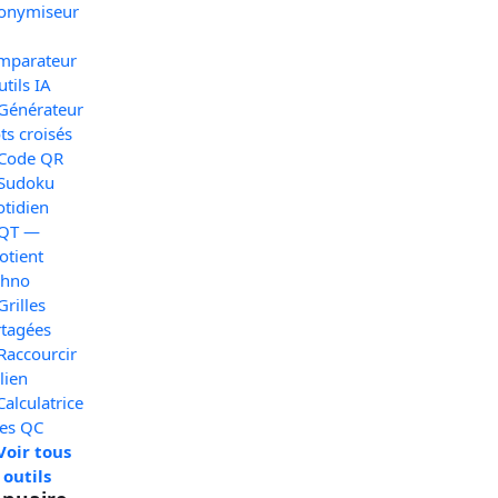
onymiseur
mparateur
utils IA
 Générateur
s croisés
 Code QR
 Sudoku
otidien
 QT —
otient
chno
Grilles
rtagées
Raccourcir
lien
Calculatrice
xes QC
Voir tous
 outils