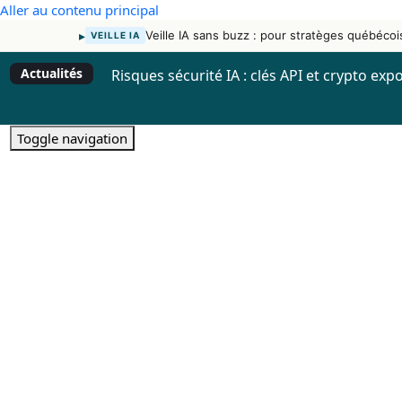
Aller au contenu principal
▸
Veille IA sans buzz : pour stratèges québécoi
VEILLE IA
Actualités
Risques sécurité IA : clés API et crypto exp
Toggle navigation