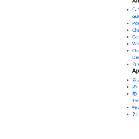
An
🔍
out
Po
Ch
Ca
Wo
Cl
De
📁 
Ap
📰 
✍️
📚 
Te
🔤
❓ 